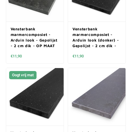
Vensterbank
Vensterbank
marmercomposiet -
marmercomposiet -
Arduin look - Gepolijst
Arduin look (donker) -
- 2 cm dik - OP MAAT
Gepolijst - 2 cm dik -
OP MAAT
€11,90
€11,90
Oogt vrij mat