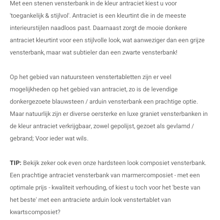
Met een stenen vensterbank in de kleur antraciet kiest u voor
'toegankelijk & stijlvol'. Antraciet is een kleurtint die in de meeste
interieurstijlen naadloos past. Daarnaast zorgt de mooie donkere
antraciet kleurtint voor een stijlvolle look, wat aanweziger dan een
grijze
vensterbank
, maar wat subtieler dan een
zwarte vensterbank
!
Op het gebied van
natuursteen venstertabletten
zijn er veel
mogelijkheden op het gebied van antraciet, zo is de levendige
donkergezoete blauwsteen / arduin vensterbank een prachtige optie.
Maar natuurlijk zijn er diverse oersterke en luxe graniet vensterbanken in
de kleur antraciet verkrijgbaar, zowel gepolijst, gezoet als gevlamd /
gebrand; Voor ieder wat wils.
TIP:
Bekijk zeker ook even onze hardsteen look composiet vensterbank.
Een prachtige antraciet vensterbank van marmercomposiet - met een
optimale prijs - kwaliteit verhouding, of kiest u toch voor het 'beste van
het beste' met een antraciete arduin look venstertablet van
kwartscomposiet?