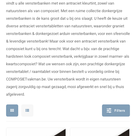
vindt u alle vensterbanken met een antraciet kleurtint, zowel van
V
B
B
P
natuursteen als van composiet. Met een ruime collectie donkergrijze
vensterbanken is de kans groot dat u bij ons slaagt. U heeft de keuze uit
A
A
A
A
diverse antraciet venstertabletten van natuursteen, waaronder graniet
vensterbanken & donkergezoet
arduin vensterbanken
, voor een sfeervolle
A
A
A
A
& levendige vensterbank! Maar ook voor een antraciet vensterbank van
composiet kunt u bij ons terecht. Wat dacht u bijv. van de prachtige
hardsteen look composiet vensterbank, verkrijgbaar in zowel marmer- als
kwartscomposiet? Wat uw wensen ook zijn, een prachtige donkergrijze
venstertablet / raamtablet voor binnen
bestelt u voordelig online bij
COMPOSIETvakman.be. Uw vensterbank wordt in eigen natuursteen
zagerij zorgvuldig op maat gezaagd, mooi afgewerkt en snel bij u thuis
afgeleverd.
Filters