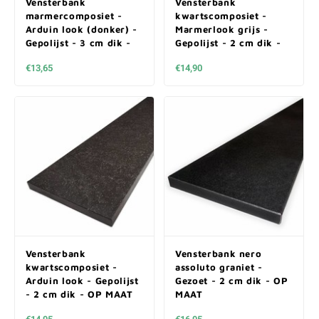
Vensterbank
Vensterbank
marmercomposiet -
kwartscomposiet -
Arduin look (donker) -
Marmerlook grijs -
Gepolijst - 3 cm dik -
Gepolijst - 2 cm dik -
OP MAAT
OP MAAT
€13,65
€14,90
Vensterbank
Vensterbank nero
kwartscomposiet -
assoluto graniet -
Arduin look - Gepolijst
Gezoet - 2 cm dik - OP
- 2 cm dik - OP MAAT
MAAT