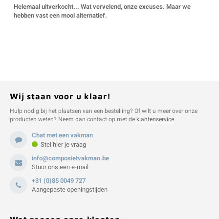
Helemaal uitverkocht... Wat vervelend, onze excuses. Maar we
V
B
B
P
hebben vast een mooi alternatief.
A
A
A
A
A
A
A
A
Wij staan voor u klaar!
Hulp nodig bij het plaatsen van een bestelling? Of wilt u meer over onze
producten weten? Neem dan contact op met de
klantenservice
.
Chat met een vakman
Stel hier je vraag
info@composietvakman.be
Stuur ons een e-mail
+31 (0)85 0049 727
Aangepaste openingstijden