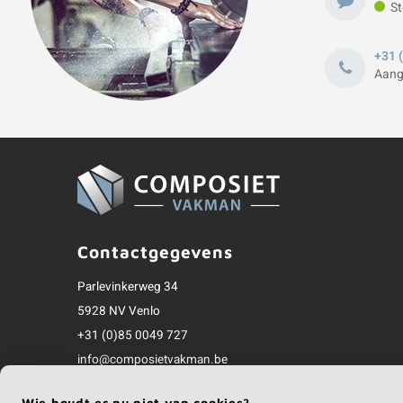
St
+31 
Aang
Contactgegevens
Parlevinkerweg 34
5928 NV Venlo
+31 (0)85 0049 727
info@composietvakman.be
Alle bedragen zijn incl. btw
Wie houdt er nu niet van cookies?