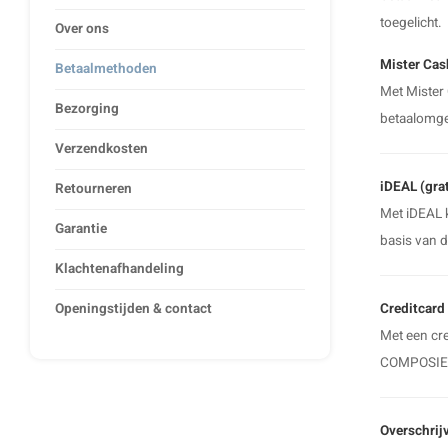
toegelicht.
Over ons
Mister Cash
Betaalmethoden
Met Mister 
Bezorging
betaalomge
Verzendkosten
iDEAL (grat
Retourneren
Met iDEAL k
Garantie
basis van 
Klachtenafhandeling
Openingstijden & contact
Creditcard 
Met een cre
COMPOSIET
Overschrijv