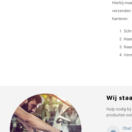
Hierbij ma
verzenden w
hanteren:
Schr
Naar
Naam
Verm
Wij sta
Hulp nodig bij
producten we
Chat