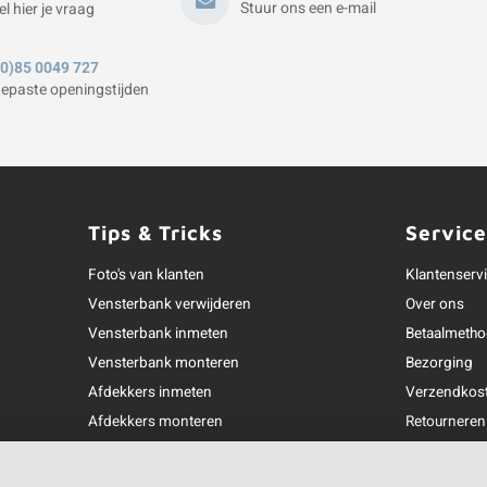
Stuur ons een e-mail
el hier je vraag
(0)85 0049 727
epaste openingstijden
Tips & Tricks
Service
Foto's van klanten
Klantenserv
Vensterbank verwijderen
Over ons
Vensterbank inmeten
Betaalmeth
Vensterbank monteren
Bezorging
Afdekkers inmeten
Verzendkos
Afdekkers monteren
Retourneren
Hoekje uitzagen
Garantie
Materiaalsoorten
Klachtenafh