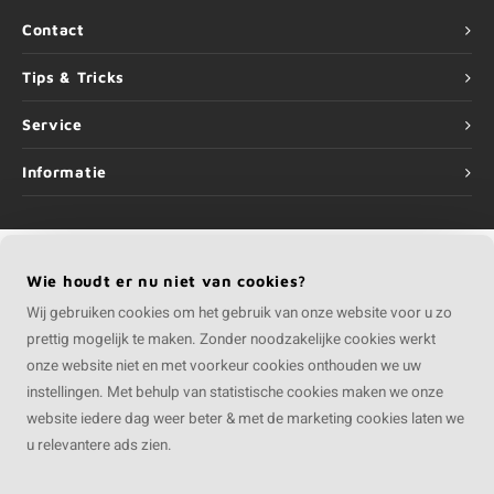
Contact
Tips & Tricks
Service
Informatie
Wie houdt er nu niet van cookies?
©
Copyright
2026 COMPOSIETvakman | COMPOSIETvakman is onderdeel van
Roca Online BV
Wij gebruiken cookies om het gebruik van onze website voor u zo
prettig mogelijk te maken. Zonder noodzakelijke cookies werkt
onze website niet en met voorkeur cookies onthouden we uw
instellingen. Met behulp van statistische cookies maken we onze
website iedere dag weer beter & met de marketing cookies laten we
u relevantere ads zien.