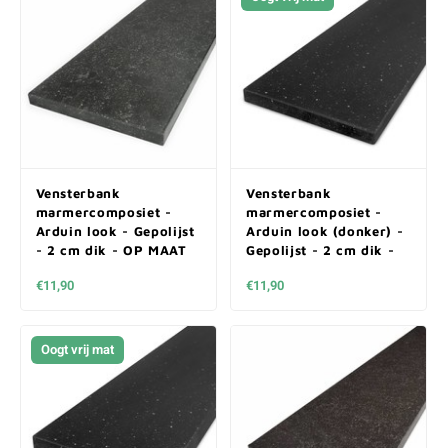
Vensterbank
Vensterbank
marmercomposiet -
marmercomposiet -
Arduin look - Gepolijst
Arduin look (donker) -
- 2 cm dik - OP MAAT
Gepolijst - 2 cm dik -
OP MAAT
€11,90
€11,90
Oogt vrij mat