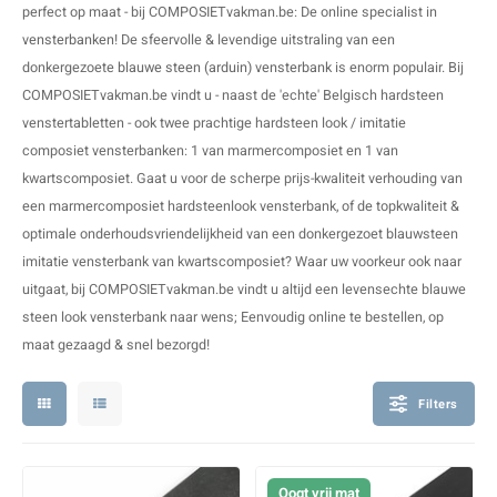
perfect op maat - bij COMPOSIETvakman.be: De online specialist in
V
B
B
P
vensterbanken
! De sfeervolle & levendige uitstraling van een
donkergezoete
blauwe steen (arduin) vensterbank
is enorm populair. Bij
A
A
A
A
COMPOSIETvakman.be vindt u - naast de 'echte' Belgisch hardsteen
venstertabletten - ook twee prachtige hardsteen look / imitatie
A
A
A
A
composiet vensterbanken: 1 van marmercomposiet en 1 van
kwartscomposiet. Gaat u voor de scherpe prijs-kwaliteit verhouding van
een marmercomposiet hardsteenlook vensterbank, of de topkwaliteit &
optimale onderhoudsvriendelijkheid van een donkergezoet blauwsteen
imitatie vensterbank van kwartscomposiet? Waar uw voorkeur ook naar
uitgaat, bij COMPOSIETvakman.be vindt u altijd een levensechte blauwe
steen look vensterbank naar wens; Eenvoudig online te bestellen, op
maat gezaagd & snel bezorgd!
Filters
Oogt vrij mat