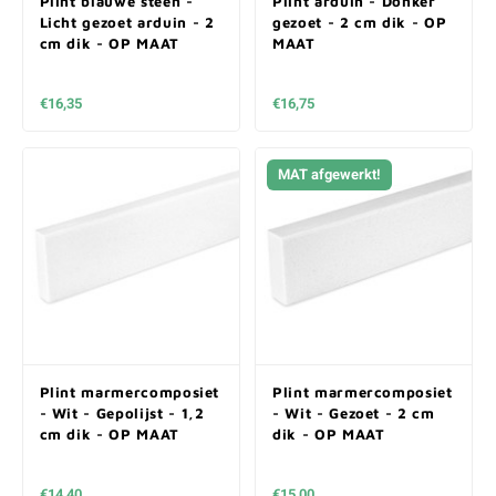
Plint blauwe steen -
Plint arduin - Donker
Licht gezoet arduin - 2
gezoet - 2 cm dik - OP
cm dik - OP MAAT
MAAT
€16,35
€16,75
MAT afgewerkt!
Plint marmercomposiet
Plint marmercomposiet
- Wit - Gepolijst - 1,2
- Wit - Gezoet - 2 cm
cm dik - OP MAAT
dik - OP MAAT
€14,40
€15,00