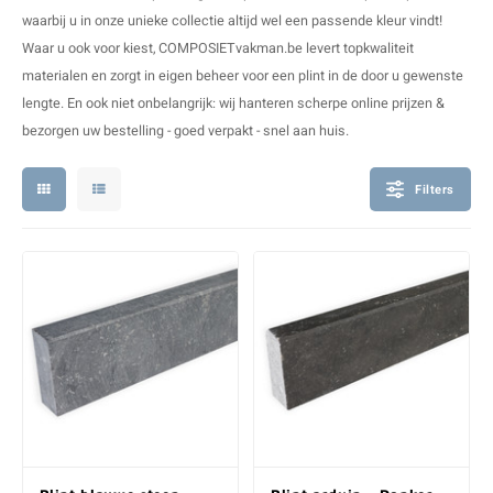
V
B
B
P
waarbij u in onze unieke collectie altijd wel een passende kleur vindt!
Waar u ook voor kiest, COMPOSIETvakman.be levert topkwaliteit
A
A
A
A
materialen en zorgt in eigen beheer voor een plint in de door u gewenste
lengte. En ook niet onbelangrijk: wij hanteren scherpe online prijzen &
A
A
A
A
bezorgen uw bestelling - goed verpakt - snel aan huis.
Filters