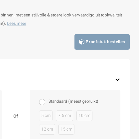
 binnen, met een stijlvolle & stoere look vervaardigd uit topkwaliteit
n!).
Lees meer
Proefstuk bestellen
Standaard (meest gebruikt)
5 cm
7.5 cm
10 cm
Of
12 cm
15 cm