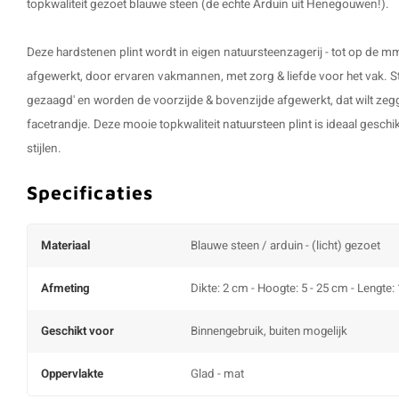
topkwaliteit gezoet blauwe steen (de echte Arduin uit Henegouwen!).
Deze hardstenen plint wordt in eigen natuursteenzagerij - tot op de 
afgewerkt, door ervaren vakmannen, met zorg & liefde voor het vak.
S
gezaagd' en worden de voorzijde & bovenzijde afgewerkt, dat wilt ze
facetrandje. Deze mooie topkwaliteit
natuursteen plint
is ideaal geschi
stijlen.
Specificaties
Materiaal
Blauwe steen / arduin - (licht) gezoet
Afmeting
Dikte: 2 cm - Hoogte: 5 - 25 cm - Lengte:
Geschikt voor
Binnengebruik, buiten mogelijk
Oppervlakte
Glad - mat