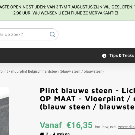
E OPENINGSTIJDEN: VAN 3 T/M 7 AUGUSTUS ZIJN WIJ GESLOTEN. V
12:00 UUR. WIJ WENSEN U EEN FIJNE ZOMERVAKANTIE!
Tips & Tricks
erplint / muurplint Belgisch hardsteen (blauw steen / blauwsteen)
Plint blauwe steen - Lic
OP MAAT - Vloerplint / 
(blauw steen / blauwste
Vanaf
€16,35
incl. btw, excl.
verzendko
3 - 4 weken