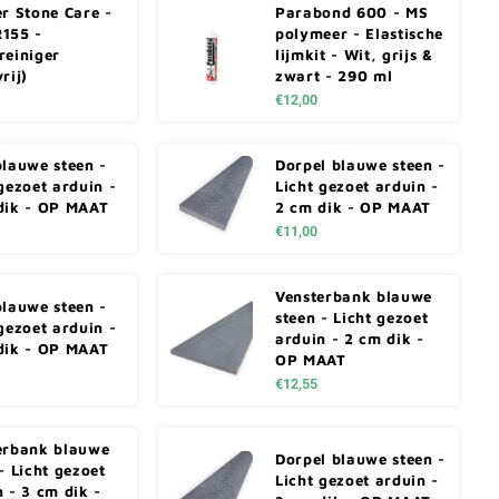
er Stone Care -
Parabond 600 - MS
155 -
polymeer - Elastische
reiniger
lijmkit - Wit, grijs &
rij)
zwart - 290 ml
€12,00
blauwe steen -
Dorpel blauwe steen -
gezoet arduin -
Licht gezoet arduin -
dik - OP MAAT
2 cm dik - OP MAAT
€11,00
Vensterbank blauwe
blauwe steen -
steen - Licht gezoet
gezoet arduin -
arduin - 2 cm dik -
dik - OP MAAT
OP MAAT
€12,55
erbank blauwe
Dorpel blauwe steen -
- Licht gezoet
Licht gezoet arduin -
 - 3 cm dik -