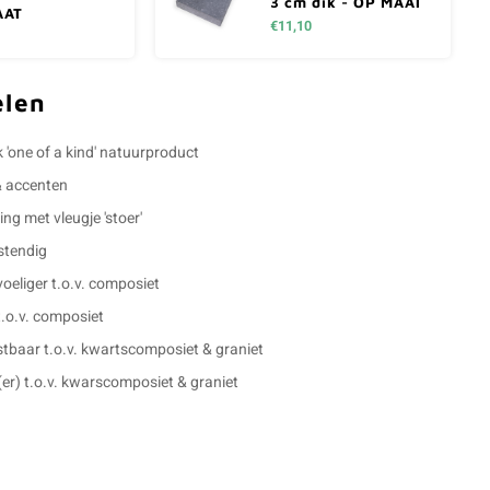
3 cm dik - OP MAAT
AAT
€11,10
elen
k 'one of a kind' natuurproduct
& accenten
ling met vleugje 'stoer'
stendig
eliger t.o.v. composiet
t.o.v. composiet
stbaar t.o.v. kwartscomposiet & graniet
g(er) t.o.v. kwarscomposiet & graniet