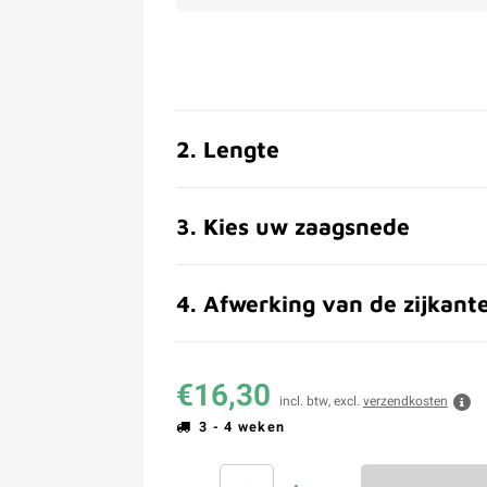
2
.
Lengte
3
.
Kies uw zaagsnede
4
.
Afwerking van de zijkant
€16,30
incl. btw, excl.
verzendkosten
3 - 4 weken