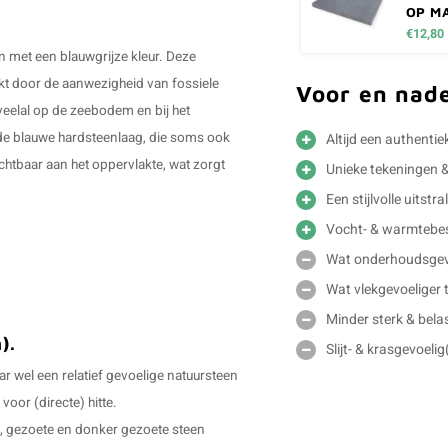
OP M
.
€12,80
 met een blauwgrijze kleur. Deze
kt door de aanwezigheid van fossiele
Voor en nad
 veelal op de zeebodem en bij het
n de blauwe hardsteenlaag, die soms ook
Altijd een authentie
chtbaar aan het oppervlakte, wat zorgt
Unieke tekeningen 
Een stijlvolle uitstra
Vocht- & warmtebe
Wat onderhoudsgevo
Wat vlekgevoeliger 
Minder sterk & bela
n).
Slijt- & krasgevoeli
r wel een relatief gevoelige natuursteen
voor (directe) hitte.
, gezoete en donker gezoete steen