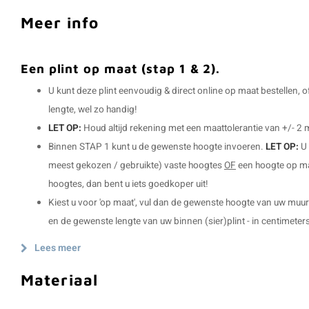
Meer info
Een plint op maat (stap 1 & 2).
U kunt deze plint eenvoudig & direct online op maat bestellen, 
lengte, wel zo handig!
LET OP:
Houd altijd rekening met een maattolerantie van +/- 2
Binnen STAP 1 kunt u de gewenste hoogte invoeren.
LET OP:
U 
meest gekozen / gebruikte) vaste hoogtes
OF
een hoogte op maa
hoogtes, dan bent u iets goedkoper uit!
Kiest u voor 'op maat', vul dan de gewenste hoogte van uw muurp
en de gewenste lengte van uw binnen (sier)plint - in centimeters
Lees meer
Materiaal