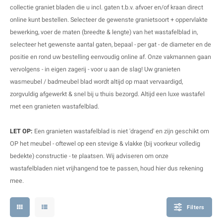
V
B
B
P
collectie graniet bladen die u incl. gaten t.b.v. afvoer en/of kraan direct
online kunt bestellen. Selecteer de gewenste granietsoort + oppervlakte
A
A
A
A
bewerking, voer de maten (breedte & lengte) van het wastafelblad in,
selecteer het gewenste aantal gaten, bepaal - per gat - de diameter en de
A
A
A
A
positie en rond uw bestelling eenvoudig online af. Onze vakmannen gaan
vervolgens - in eigen zagerij - voor u aan de slag! Uw granieten
wasmeubel / badmeubel blad wordt altijd op maat vervaardigd,
zorgvuldig afgewerkt & snel bij u thuis bezorgd. Altijd een luxe wastafel
met een granieten wastafelblad.
LET OP:
Een granieten wastafelblad is niet 'dragend' en zijn geschikt om
OP het meubel - oftewel op een stevige & vlakke (bij voorkeur volledig
bedekte) constructie - te plaatsen. Wij adviseren om onze
wastafelbladen niet vrijhangend toe te passen, houd hier dus rekening
mee.
Filters