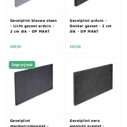
Gevelplint blauwe steen
Gevelplint arduin -
- Licht gezoet arduin -
Donker gezoet - 2 cm
2 cm dik - OP MAAT
dik - OP MAAT
€50,95
€53,50
Oogt vrij mat
Gevelplint
Gevelplint nero
marmercomposiet -
assoluto graniet -