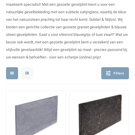
V
B
B
P
maatwerk specialist! Met een gezoete gevelplint kiest u voor een
natuurlijke
gevelbekleding
met een subtiele satijnglans, waarbij de kleur
A
A
A
A
van het natuursteen prachtig tot haar recht komt: Subtiel & Stijlvol. Wij
bieden een gerichte collectie van gezoete
graniet gevelplinten
&
blauwe
A
A
A
A
steen gevelplinten
. Gaat u voor sfeervol blauwgrijs of luxe zwart? Wat uw
keuze ook wordt, met een gezoete gevelplint bent u verzekerd van een
stijlvolle gevelaanblik! Altijd een gevelplint op maat - precies passend bij
uw wensen & behoeften - voor een scherpe (online) prijs!
Filters