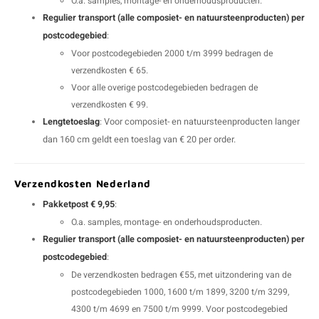
O.a. samples, montage- en onderhoudsproducten.
V
B
B
P
Regulier transport (alle composiet- en natuursteenproducten) per
postcodegebied
:
A
A
A
A
Voor postcodegebieden 2000 t/m 3999 bedragen de
verzendkosten € 65.
A
A
A
A
Voor alle overige postcodegebieden bedragen de
verzendkosten € 99.
Lengtetoeslag
: Voor composiet- en natuursteenproducten langer
dan 160 cm geldt een toeslag van € 20 per order.
Verzendkosten Nederland
Pakketpost € 9,95
:
O.a. samples, montage- en onderhoudsproducten.
Regulier transport (alle composiet- en natuursteenproducten) per
postcodegebied
:
De verzendkosten bedragen €55, met uitzondering van de
postcodegebieden 1000, 1600 t/m 1899, 3200 t/m 3299,
4300 t/m 4699 en 7500 t/m 9999. Voor postcodegebied