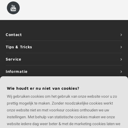
Contact
Tips & Tricks
Service
Informatie
Wie houdt er nu niet van cookies?
Wij gebruiken cookies om het gebruik van onze website voor u zo
©
Copyright
2026 COMPOSIETvakman | COMPOSIETvakman is onderdeel van
prettig mogelijk te maken. Zonder noodzakelijke cookies werkt
Roca Online BV
onze website niet en met voorkeur cookies onthouden we uw
instellingen. Met behulp van statistische cookies maken we onze
website iedere dag weer beter & met de marketing cookies laten we