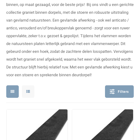
V
B
B
P
binnen
, op maat gezaagd, voor de beste prijs! Bij ons vindt u een gerichte
collectie
graniet binnen dorpels
, met die stoere en robuuste uitstraling
A
A
A
A
van gevlamd natuursteen. Een gevlamde afwerking - ook wel anticato /
antico, verouderd en/of breukoppervlak genoemd - zorgt voor een ruwer
A
A
A
A
oppervlakte, zeker t.o.v. gezoet & gepolijst. Tijdens het vlammen worden
de natuursteen platen letterlijk gebrand met een vlammenwerper. Dit
gebeurd onder een hoek, zodat de zachtere delen losspatten. Vervolgens
wordt het graniet snel afgekoeld, waarna het weer vlak geborsteld wordt.
De structuur blijft hierbij relatief ruw. Met een gevlamde afwerking kiest u
voor een stoere en sprekende binnen deurdorpel!
Filters