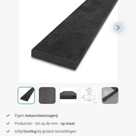
V
B
B
P
A
A
A
A
A
A
A
A
Eigen
natuursteenzagerij
Producten - tot op de mm -
op maat
Altijd
korting
bij grotere bestellingen