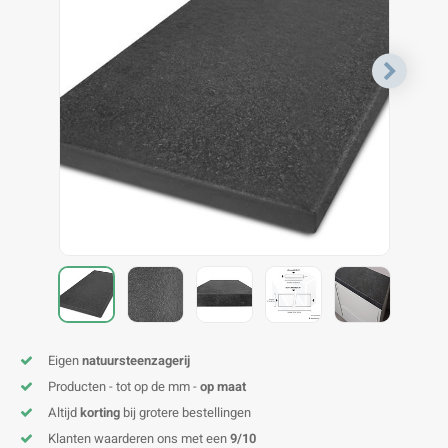
V
B
B
P
A
A
A
A
A
A
A
A
Eigen
natuursteenzagerij
Producten - tot op de mm -
op maat
Altijd
korting
bij grotere bestellingen
Klanten waarderen ons met een
9/10