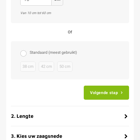
Van 10 cm tot 60 cm
Of
Standaard (meest gebruikt)
38 cm
42 cm
50 cm
Volgende stap
2
.
Lengte
3
.
Kies uw zaagsnede