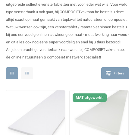
V
B
B
P
uitgebreide collectie venstertabletten met voor ieder wat wils. Voor welk
type vensterbank u ook gaat, bij COMPOSIETvakman.be bestelt u deze
A
A
A
A
altijd exact op maat gemaakt van topkwaliteit natuursteen of composiet.
Wat uw wensen ook zijn, een venstertablet / raamtablet binnen bestelt u
A
A
A
A
bij ons eenvoudig online, nauwkeurig op maat - met afwerking naar wens -
en dit alles ook nog eens super voordelig en snel bij u thuis bezorgd!
Altijd een prachtige vensterbank naar wens bij COMPOSIETvakman.be,
de online natuursteen & composiet maatwerk specialist!
Filters
MAT afgewerkt!