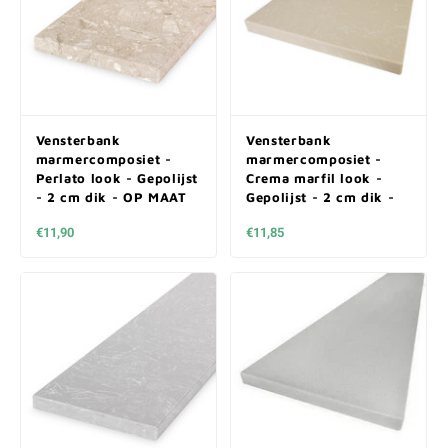
Vensterbank
Vensterbank
marmercomposiet -
marmercomposiet -
Perlato look - Gepolijst
Crema marfil look -
- 2 cm dik - OP MAAT
Gepolijst - 2 cm dik -
OP MAAT
€11,90
€11,85