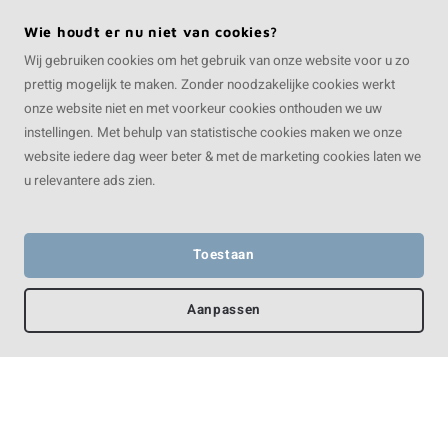
steen - Licht gezoet
Donker gezoet - 2 cm
arduin - 3 cm dik - OP
dik - OP MAAT
Wie houdt er nu niet van cookies?
MAAT
Wij gebruiken cookies om het gebruik van onze website voor u zo
€12,80
€12,70
prettig mogelijk te maken. Zonder noodzakelijke cookies werkt
onze website niet en met voorkeur cookies onthouden we uw
instellingen. Met behulp van statistische cookies maken we onze
website iedere dag weer beter & met de marketing cookies laten we
u relevantere ads zien.
Toestaan
Aanpassen
Vensterbank arduin -
Vensterbank Bianco
Donker gezoet - 3 cm
Carrara marmer -
Vergelijk producten
dik - OP MAAT
Gezoet - 2 cm dik - OP
MAAT
€12,95
€14,65
Filters
Filters