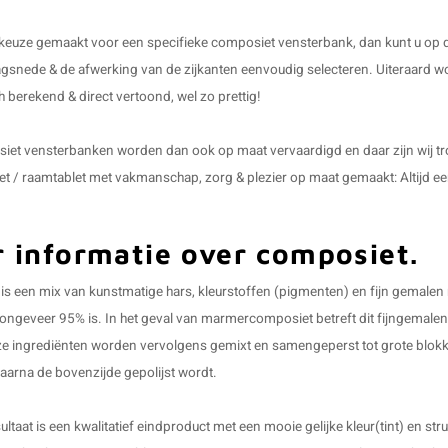
 keuze gemaakt voor een specifieke composiet vensterbank, dan kunt u op 
agsnede & de afwerking van de zijkanten eenvoudig selecteren. Uiteraard wo
 berekend & direct vertoond, wel zo prettig!
iet vensterbanken worden dan ook op maat vervaardigd en daar zijn wij tr
let / raamtablet met vakmanschap, zorg & plezier op maat gemaakt: Alti
 informatie over composiet.
s een mix van kunstmatige hars, kleurstoffen (pigmenten) en fijn gemalen 
ngeveer 95% is. In het geval van marmercomposiet betreft dit fijngemalen
e ingrediënten worden vervolgens gemixt en samengeperst tot grote blokke
aarna de bovenzijde gepolijst wordt.
ultaat is een kwalitatief eindproduct met een mooie gelijke kleur(tint) en s