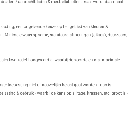
enbladen / aanrechtbladen & meubeltabletten, maar wordt daarnaast
verhouding, een ongekende keuze op het gebied van kleuren &
een; Minimale wateropname, standaard afmetingen (diktes), duurzaam,
et kwalitatief hoogwaardig, waarbij de voordelen o.a. maximale
te toepassing niet of nauwelijks belast gaat worden - dan is
asting & gebruik - waarbij de kans op slijtage, krassen, etc. groot is -