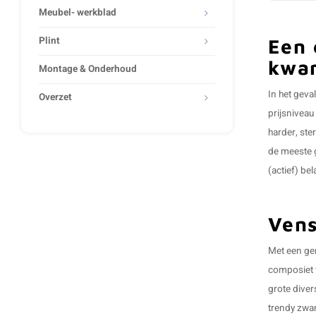
Meubel- werkblad
Plint
Een 
kwar
Montage & Onderhoud
In het gev
Overzet
prijsniveau
harder, ste
de meeste g
(actief) be
Vens
Met een ger
composiet v
grote diver
trendy zwar