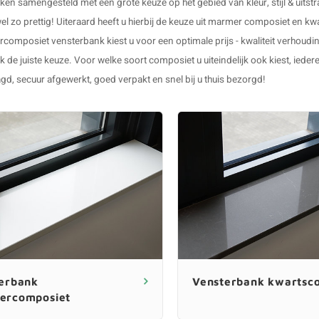
en samengesteld met een grote keuze op het gebied van kleur, stijl & uitstra
wel zo prettig! Uiteraard heeft u hierbij de keuze uit marmer composiet e
composiet vensterbank
kiest u voor een optimale prijs - kwaliteit verhoudi
nk
de juiste keuze. Voor welke soort composiet u uiteindelijk ook kiest, iede
d, secuur afgewerkt, goed verpakt en snel bij u thuis bezorgd!
erbank
Vensterbank kwartsc
ercomposiet