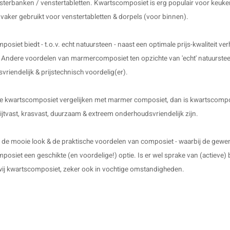
sterbanken / venstertabletten. Kwartscomposiet is erg populair voor keuk
vaker gebruikt voor venstertabletten & dorpels (voor binnen).
siet biedt - t.o.v. echt natuursteen - naast een optimale prijs-kwaliteit 
n. Andere voordelen van marmercomposiet ten opzichte van 'echt' natuurst
riendelijk & prijstechnisch voordelig(er).
 kwartscomposiet vergelijken met marmer composiet, dan is kwartscomposi
lijtvast, krasvast, duurzaam & extreem onderhoudsvriendelijk zijn.
 de mooie look & de praktische voordelen van composiet - waarbij de gewens
siet een geschikte (en voordelige!) optie. Is er wel sprake van (actieve) bel
wij kwartscomposiet, zeker ook in vochtige omstandigheden.