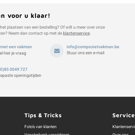
an voor u klaar!
 het plaatsen van een bestelling? Of wilt u meer over onze
ten? Neem dan contact op met de
klantenservice
.
 met een vakman
info@composietvakman.be
Stuur ons een e-mail
el hier je vraag
(0)85 0049 727
epaste openingstijden
Tips & Tricks
Service
Foto's van klanten
Klantenserv