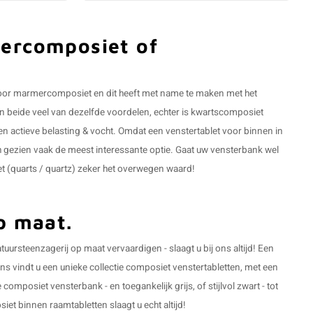
ercomposiet of
 voor marmercomposiet en dit heeft met name te maken met het
n beide veel van dezelfde voordelen, echter is kwartscomposiet
gen actieve belasting & vocht. Omdat een venstertablet voor binnen in
h gezien vaak de meest interessante optie. Gaat uw vensterbank wel
et (quarts / quartz) zeker het overwegen waard!
op maat.
uursteenzagerij op maat vervaardigen - slaagt u bij ons altijd! Een
s vindt u een unieke collectie composiet venstertabletten, met een
 composiet vensterbank - en toegankelijk grijs, of stijlvol zwart - tot
et binnen raamtabletten slaagt u echt altijd!