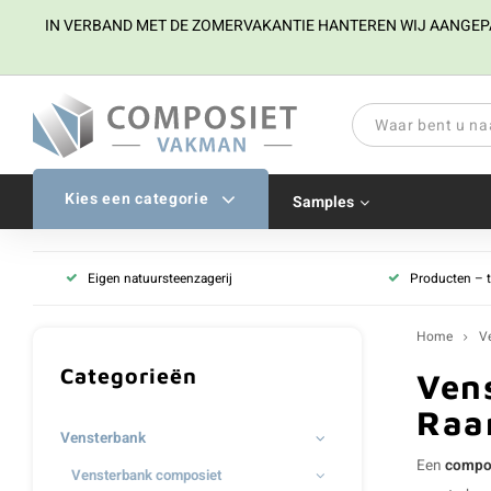
IN VERBAND MET DE ZOMERVAKANTIE HANTEREN WIJ AANGEPAST
Kies een categorie
Samples
Eigen natuursteenzagerij
Producten – 
Home
V
Categorieën
Ven
Raa
Vensterbank
Een
compos
Vensterbank composiet