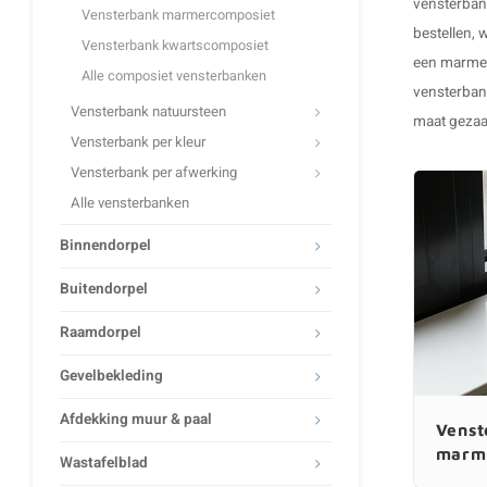
vensterbank
Vensterbank marmercomposiet
bestellen, 
Vensterbank kwartscomposiet
een
marmer
Alle composiet vensterbanken
vensterba
Vensterbank natuursteen
maat gezaag
Vensterbank per kleur
Vensterbank per afwerking
Alle vensterbanken
Binnendorpel
Buitendorpel
Raamdorpel
Gevelbekleding
Afdekking muur & paal
Venst
marm
Wastafelblad