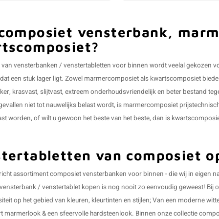
composiet vensterbank, marm
tscomposiet?
al van vensterbanken / venstertabletten voor binnen wordt veelal gekozen
 dat een stuk lager ligt. Zowel marmercomposiet als kwartscomposiet biede
rker, krasvast, slijtvast, extreem onderhoudsvriendelijk en beter bestand te
evallen niet tot nauwelijks belast wordt, is marmercomposiet prijstechnisc
last worden, of wilt u gewoon het beste van het beste, dan is kwartscomposi
tertabletten van composiet 
icht assortiment composiet vensterbanken voor binnen - die wij in eigen nat
ensterbank / venstertablet kopen is nog nooit zo eenvoudig geweest! Bij on
siteit op het gebied van kleuren, kleurtinten en stijlen; Van een moderne witte
t marmerlook & een sfeervolle hardsteenlook. Binnen onze collectie composi