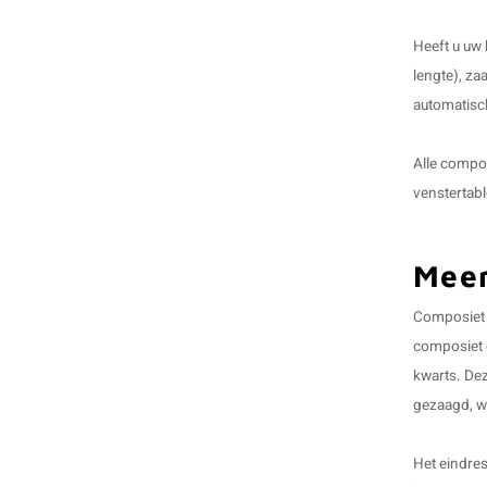
Heeft u uw
lengte), za
automatisch
Alle compos
venstertab
Meer
Composiet i
composiet o
kwarts.
Dez
gezaagd, w
Het eindres