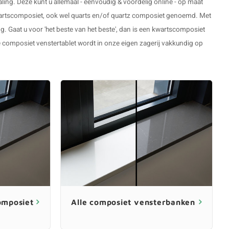
ling. Deze kunt u allemaal - eenvoudig & voordelig online - op maat
n kwartscomposiet, ook wel quarts en/of quartz composiet genoemd. Met
ng. Gaat u voor 'het beste van het beste', dan is een
kwartscomposiet
re composiet venstertablet wordt in onze eigen zagerij vakkundig op
omposiet
Alle composiet vensterbanken