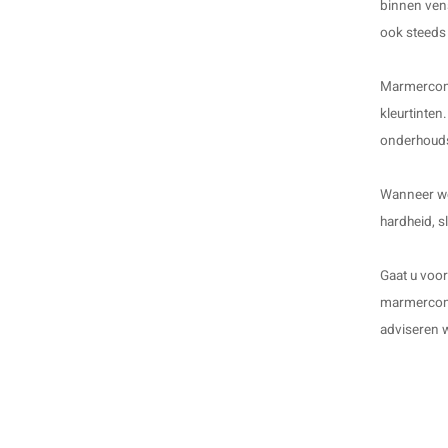
binnen ven
ook steeds 
Marmercompo
kleurtinte
onderhoudsv
Wanneer we
hardheid, s
Gaat u voor
marmercompo
adviseren 