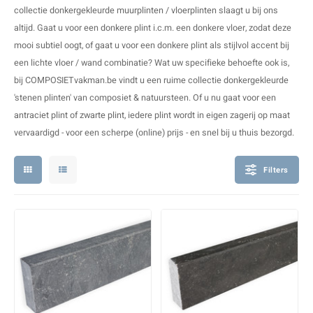
V
B
B
P
collectie donkergekleurde
muurplinten / vloerplinten
slaagt u bij ons
altijd. Gaat u voor een donkere plint i.c.m. een donkere vloer, zodat deze
A
A
A
A
mooi subtiel oogt, of gaat u voor een donkere plint als stijlvol accent bij
een lichte vloer / wand combinatie? Wat uw specifieke behoefte ook is,
A
A
A
A
bij COMPOSIETvakman.be vindt u een ruime collectie donkergekleurde
'stenen plinten' van composiet & natuursteen. Of u nu gaat voor een
antraciet plint
of
zwarte plint
, iedere plint wordt in eigen zagerij op maat
vervaardigd - voor een scherpe (online) prijs - en snel bij u thuis bezorgd.
Filters