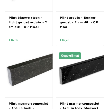
Plint blauwe steen -
Plint arduin - Donker
Licht gezoet arduin - 2
gezoet - 2 cm dik - OP
cm dik - OP MAAT
MAAT
€16,35
€16,75
Oogt vrij mat
Plint marmercomposiet
Plint marmercomposiet
- Arduin look -
- Arduin look (donker)