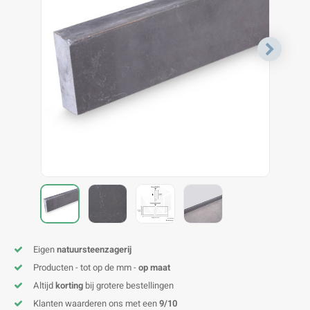
V
B
B
P
A
A
A
A
A
A
A
A
Eigen
natuursteenzagerij
Producten - tot op de mm -
op maat
Altijd
korting
bij grotere bestellingen
Klanten waarderen ons met een
9/10