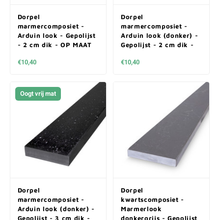
Dorpel
Dorpel
marmercomposiet -
marmercomposiet -
Arduin look - Gepolijst
Arduin look (donker) -
- 2 cm dik - OP MAAT
Gepolijst - 2 cm dik -
OP MAAT
€10,40
€10,40
Oogt vrij mat
Dorpel
Dorpel
marmercomposiet -
kwartscomposiet -
Arduin look (donker) -
Marmerlook
Gepolijst - 3 cm dik -
donkergrijs - Gepolijst