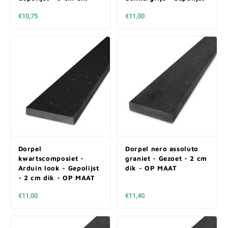
OP MAAT
- 2 cm dik - OP MAAT
€10,75
€11,00
Dorpel
Dorpel nero assoluto
kwartscomposiet -
graniet - Gezoet - 2 cm
Arduin look - Gepolijst
dik - OP MAAT
- 2 cm dik - OP MAAT
€11,00
€11,40