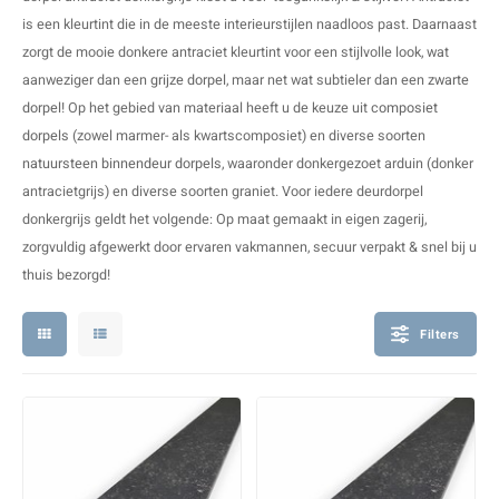
V
B
B
P
is een kleurtint die in de meeste interieurstijlen naadloos past. Daarnaast
zorgt de mooie donkere antraciet kleurtint voor een stijlvolle look, wat
A
A
A
A
aanweziger dan een
grijze dorpel
, maar net wat subtieler dan een
zwarte
dorpel
! Op het gebied van materiaal heeft u de keuze uit
composiet
A
A
A
A
dorpels
(zowel marmer- als kwartscomposiet) en diverse soorten
natuursteen binnendeur dorpels
, waaronder donkergezoet arduin (donker
antracietgrijs) en diverse soorten graniet. Voor iedere deurdorpel
donkergrijs geldt het volgende: Op maat gemaakt in eigen zagerij,
zorgvuldig afgewerkt door ervaren vakmannen, secuur verpakt & snel bij u
thuis bezorgd!
Filters