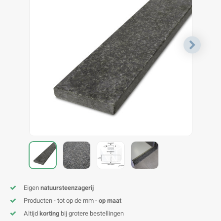
V
B
B
P
A
A
A
A
A
A
A
A
Eigen
natuursteenzagerij
Producten - tot op de mm -
op maat
Altijd
korting
bij grotere bestellingen