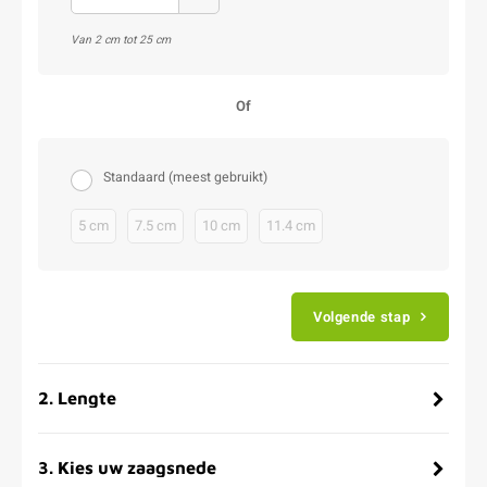
Van 2 cm tot 25 cm
Of
Standaard (meest gebruikt)
5 cm
7.5 cm
10 cm
11.4 cm
Volgende stap
2
.
Lengte
3
.
Kies uw zaagsnede