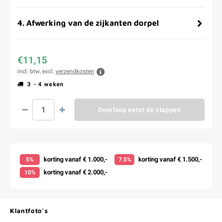
4
.
Afwerking van de zijkanten dorpel
€11,15
incl. btw, excl.
verzendkosten
3 - 4 weken
Doorloop eerst de stappen
korting vanaf € 1.000,-
korting vanaf € 1.500,-
5%
7.5%
korting vanaf € 2.000,-
10%
Klantfoto's