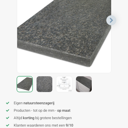
V
B
B
P
A
A
A
A
A
A
A
A
Eigen
natuursteenzagerij
Producten - tot op de mm -
op maat
Altijd
korting
bij grotere bestellingen
Klanten waarderen ons met een
9/10