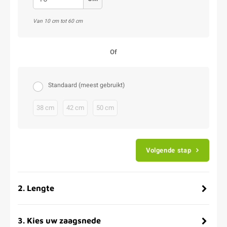
Van 10 cm tot 60 cm
Of
Standaard (meest gebruikt)
38 cm
42 cm
50 cm
Volgende stap
2
.
Lengte
3
.
Kies uw zaagsnede