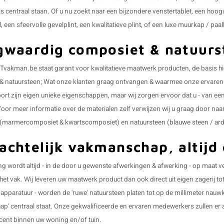
ijs centraal staan. Of u nu zoekt naar een bijzondere
venstertablet
, een hoo
l
, een sfeervolle
gevelplint
, een kwalitatieve
plint
, of een luxe
muurkap
/
paal
waardig composiet & natuurs
akman.be staat garant voor kwalitatieve maatwerk producten, de basis hie
& natuursteen; Wat onze klanten graag ontvangen & waarmee onze ervaren v
ort zijn eigen unieke eigenschappen, maar wij zorgen ervoor dat u - van een 
oor meer informatie over de materialen zelf verwijzen wij u graag door naar 
(
marmercomposiet
&
kwartscomposiet
) en
natuursteen
(
blauwe steen / ar
chtelijk vakmanschap, altijd
ng wordt altijd - in de door u gewenste afwerkingen & afwerking - op maat 
 het vak. Wij leveren uw maatwerk product dan ook direct uit eigen zagerij t
pparatuur - worden de 'ruwe' natuursteen platen tot op de millimeter nauw
' centraal staat. Onze gekwalificeerde en ervaren medewerkers zullen er a
cent binnen uw woning en/of tuin.