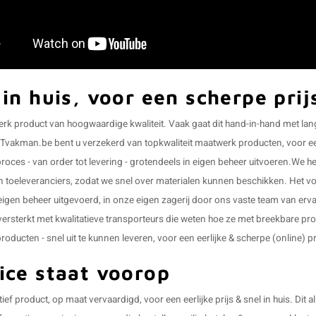
 in huis, voor een scherpe prij
k product van hoogwaardige kwaliteit. Vaak gaat dit hand-in-hand met lange 
kman.be bent u verzekerd van topkwaliteit maatwerk producten, voor een ee
 proces - van order tot levering - grotendeels in eigen beheer uitvoeren.We h
 toeleveranciers, zodat we snel over materialen kunnen beschikken. Het vo
 eigen beheer uitgevoerd, in onze eigen zagerij door ons vaste team van erv
 versterkt met kwalitatieve transporteurs die weten hoe ze met breekbare p
oducten - snel uit te kunnen leveren, voor een eerlijke & scherpe (online) pr
ice staat voorop
tief product, op maat vervaardigd, voor een eerlijke prijs & snel in huis. Dit