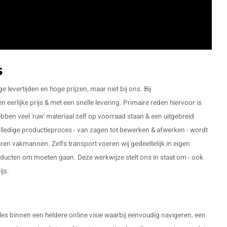
s
levertijden en hoge prijzen, maar niet bij ons. Bij
rlijke prijs & met een snelle levering. Primaire reden hiervoor is
ebben veel 'ruw' materiaal zelf op voorraad staan & een uitgebreid
lledige productieproces - van zagen tot bewerken & afwerken - wordt
aren vakmannen. Zelfs transport voeren wij gedeeltelijk in eigen
roducten om moeten gaan. Deze werkwijze stelt ons in staat om - ook
ijs.
 alles binnen een heldere online visie waarbij eenvoudig navigeren, een