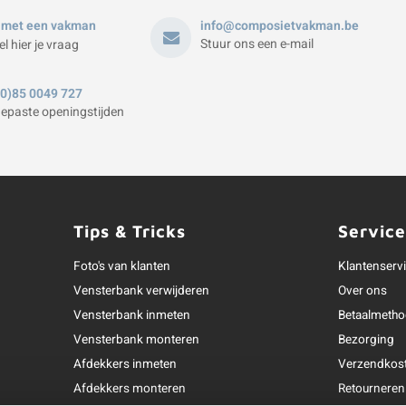
 met een vakman
info@composietvakman.be
Stuur ons een e-mail
el hier je vraag
(0)85 0049 727
epaste openingstijden
Tips & Tricks
Service
Foto's van klanten
Klantenserv
Vensterbank verwijderen
Over ons
Vensterbank inmeten
Betaalmeth
Vensterbank monteren
Bezorging
Afdekkers inmeten
Verzendkos
Afdekkers monteren
Retourneren