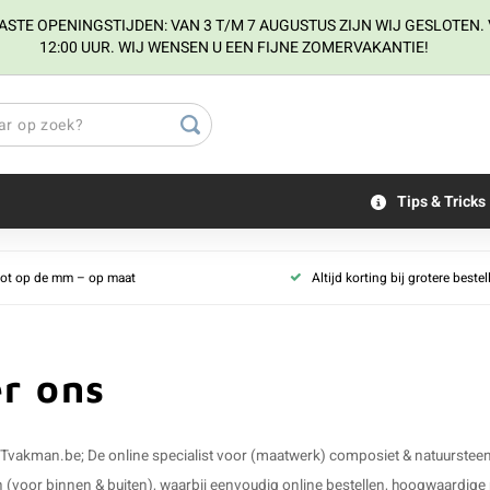
E OPENINGSTIJDEN: VAN 3 T/M 7 AUGUSTUS ZIJN WIJ GESLOTEN. V
12:00 UUR. WIJ WENSEN U EEN FIJNE ZOMERVAKANTIE!
Tips & Tricks
tot op de mm – op maat
Altijd korting bij grotere beste
r ons
kman.be; De online specialist voor (maatwerk) composiet & natuursteen! B
 (voor binnen & buiten), waarbij eenvoudig online bestellen, hoogwaardige