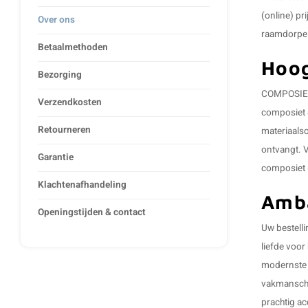
(online) pr
Over ons
raamdorpe
Betaalmethoden
Hoog
Bezorging
COMPOSIETv
Verzendkosten
composiet 
Retourneren
materiaalso
ontvangt. V
Garantie
composiet
Klachtenafhandeling
Amba
Openingstijden & contact
Uw bestelli
liefde voor
modernste a
vakmanschap
prachtig ac