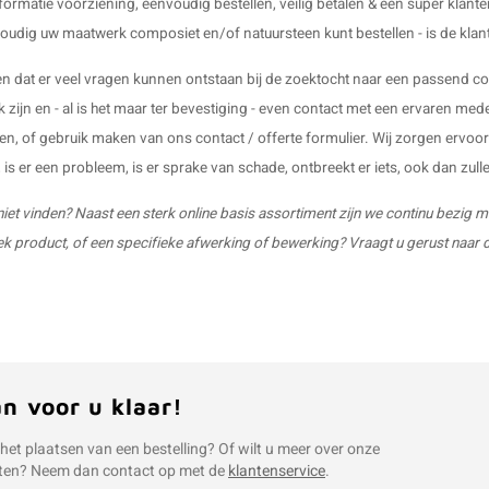
formatie voorziening, eenvoudig bestellen, veilig betalen & een super klant
oudig uw maatwerk composiet en/of natuursteen kunt bestellen - is de klant
en dat er veel vragen kunnen ontstaan bij de zoektocht naar een passend c
 zijn en - al is het maar ter bevestiging - even contact met een ervaren medew
len, of gebruik maken van ons contact / offerte formulier. Wij zorgen ervoo
s', is er een probleem, is er sprake van schade, ontbreekt er iets, ook dan zul
 niet vinden? Naast een sterk online basis assortiment zijn we continu bezig m
ek product, of een specifieke afwerking of bewerking? Vraagt u gerust naar de
an voor u klaar!
 het plaatsen van een bestelling? Of wilt u meer over onze
ten? Neem dan contact op met de
klantenservice
.