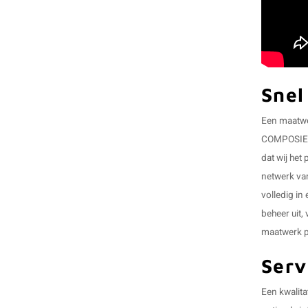
Snel
Een maatwer
COMPOSIETva
dat wij het
netwerk van
volledig in
beheer uit,
maatwerk pr
Serv
Een kwalita