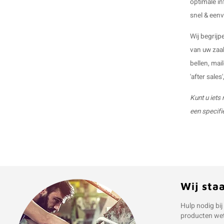
optimale in
snel & eenv
Wij begrijp
van uw zaak
bellen, mai
'after sale
Kunt u iets
een specifi
Wij sta
Hulp nodig bij
producten we