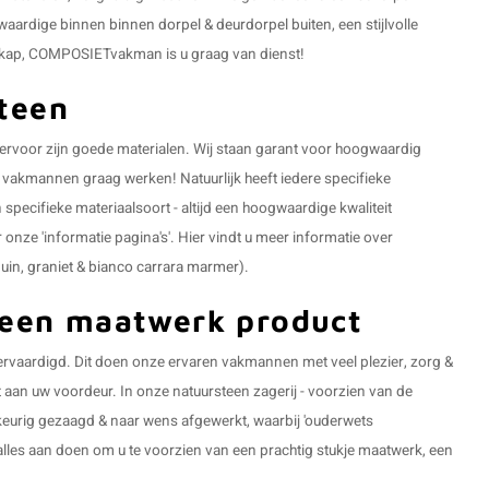
gwaardige binnen
binnen dorpel
&
deurdorpel buiten
, een stijlvolle
kap
, COMPOSIETvakman is u graag van dienst!
teen
rvoor zijn goede materialen. Wij staan garant voor hoogwaardig
akmannen graag werken! Natuurlijk heeft iedere specifieke
specifieke materiaalsoort - altijd een hoogwaardige kwaliteit
onze 'informatie pagina's'. Hier vindt u meer informatie over
duin
,
graniet
&
bianco carrara marmer
).
 een maatwerk product
vervaardigd. Dit doen onze ervaren vakmannen met veel plezier, zorg &
ot aan uw voordeur. In onze natuursteen zagerij - voorzien van de
keurig gezaagd & naar wens afgewerkt, waarbij 'ouderwets
lles aan doen om u te voorzien van een prachtig stukje maatwerk, een