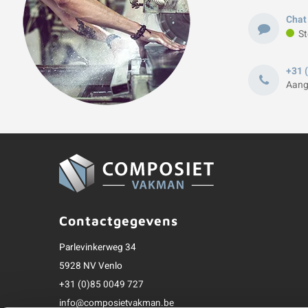
Chat
St
+31 
Aang
Contactgegevens
Parlevinkerweg 34
5928 NV Venlo
+31 (0)85 0049 727
info@composietvakman.be