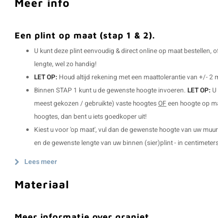
Meer info
Een plint op maat (stap 1 & 2).
U kunt deze plint eenvoudig & direct online op maat bestellen, 
lengte, wel zo handig!
LET OP:
Houd altijd rekening met een maattolerantie van +/- 2
Binnen STAP 1 kunt u de gewenste hoogte invoeren.
LET OP:
U 
meest gekozen / gebruikte) vaste hoogtes
OF
een hoogte op maa
hoogtes, dan bent u iets goedkoper uit!
Kiest u voor 'op maat', vul dan de gewenste hoogte van uw muurp
en de gewenste lengte van uw binnen (sier)plint - in centimeters
Lees meer
Materiaal
Meer informatie over graniet.