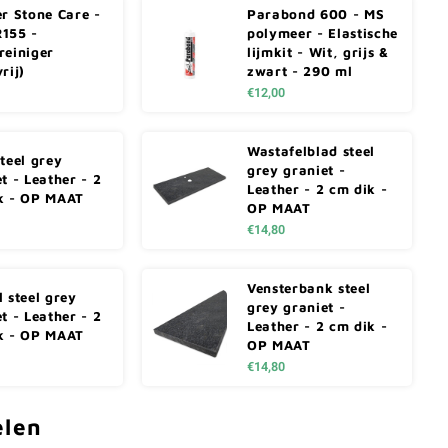
er Stone Care -
Parabond 600 - MS
155 -
polymeer - Elastische
reiniger
lijmkit - Wit, grijs &
rij)
zwart - 290 ml
€12,00
Wastafelblad steel
teel grey
grey graniet -
t - Leather - 2
Leather - 2 cm dik -
k - OP MAAT
OP MAAT
€14,80
Vensterbank steel
 steel grey
grey graniet -
t - Leather - 2
Leather - 2 cm dik -
k - OP MAAT
OP MAAT
€14,80
elen