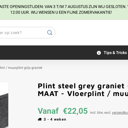
E OPENINGSTIJDEN: VAN 3 T/M 7 AUGUSTUS ZIJN WIJ GESLOTEN. V
12:00 UUR. WIJ WENSEN U EEN FIJNE ZOMERVAKANTIE!
Tips & Tricks
lint / muurplint grijs graniet
Plint steel grey graniet
MAAT - Vloerplint / muur
Vanaf
€22,05
incl. btw, excl.
verzendko
3 - 4 weken