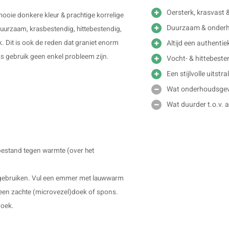
Oersterk, krasvast &
ooie donkere kleur & prachtige korrelige
Duurzaam & onderho
duurzaam, krasbestendig, hittebestendig,
Altijd een authentie
k. Dit is ook de reden dat graniet enorm
jks gebruik geen enkel probleem zijn.
Vocht- & hittebeste
Een stijlvolle uitstra
Wat onderhoudsgevo
Wat duurder t.o.v.
bestand tegen warmte (over het
p gebruiken. Vul een emmer met lauwwarm
 een zachte (microvezel)doek of spons.
doek.