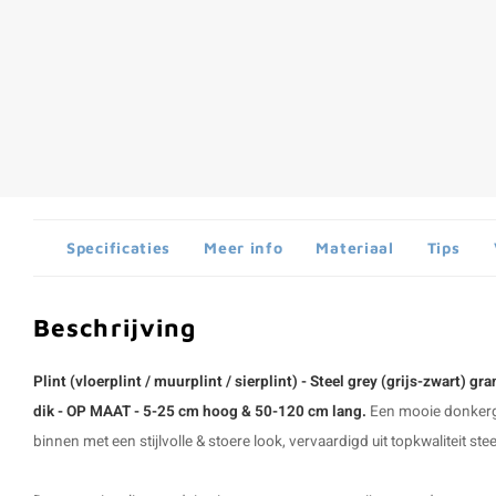
Specificaties
Meer info
Materiaal
Tips
Beschrijving
Plint (vloerplint / muurplint / sierplint) - Steel grey (grijs-zwart) gra
dik - OP MAAT - 5-25 cm hoog & 50-120 cm lang.
Een mooie donkergri
binnen met een stijlvolle & stoere look, vervaardigd uit topkwaliteit ste