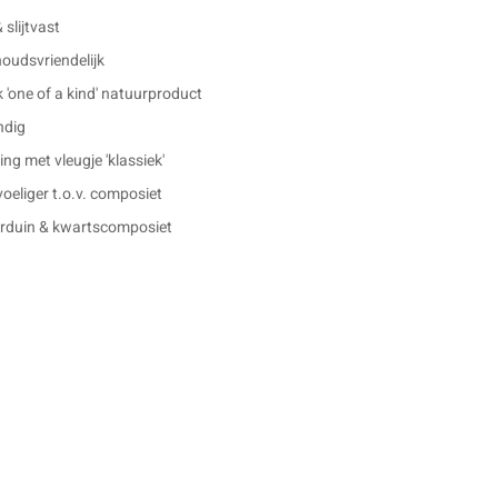
 slijtvast
udsvriendelijk
k 'one of a kind' natuurproduct
ndig
ling met vleugje 'klassiek'
eliger t.o.v. composiet
 arduin & kwartscomposiet