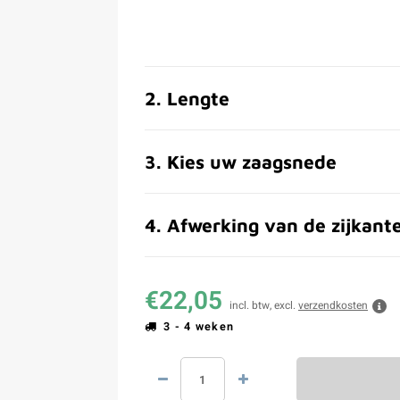
2
.
Lengte
3
.
Kies uw zaagsnede
4
.
Afwerking van de zijkant
€22,05
incl. btw, excl.
verzendkosten
3 - 4 weken