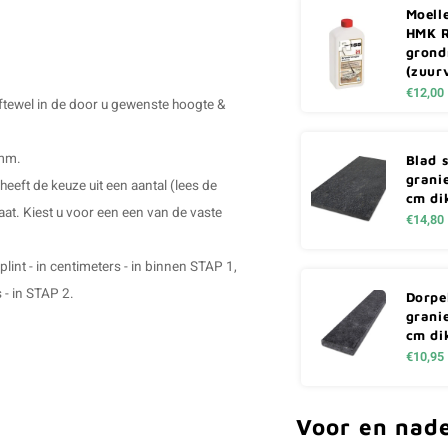
Moell
HMK R
grond
(zuurv
€12,00
oftewel in de door u gewenste hoogte &
 mm.
Blad s
granie
heeft de keuze uit een aantal (lees de
cm di
t. Kiest u voor een een van de vaste
€14,80
lint - in centimeters - in binnen STAP 1,
 - in STAP 2.
Dorpel
granie
cm di
€10,95
Voor en nad