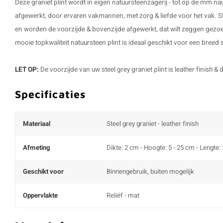
Deze
graniet plint
wordt in eigen natuursteenzagerij - tot op de mm n
afgewerkt, door ervaren vakmannen, met zorg & liefde voor het vak.
S
en worden de voorzijde & bovenzijde afgewerkt, dat wilt zeggen gezoe
mooie topkwaliteit
natuursteen plint
is ideaal geschikt voor een breed sc
LET OP:
De voorzijde van uw steel grey graniet plint is leather finish 
Specificaties
Materiaal
Steel grey graniet - leather finish
Afmeting
Dikte: 2 cm - Hoogte: 5 - 25 cm - Lengte:
Geschikt voor
Binnengebruik, buiten mogelijk
Oppervlakte
Reliëf - mat