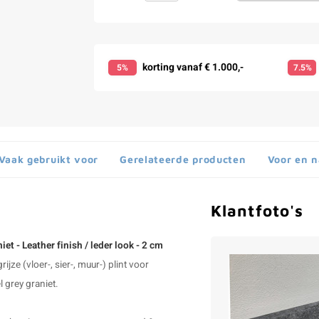
korting vanaf € 1.000,-
5%
7.5%
Vaak gebruikt voor
Gerelateerde producten
Voor en 
Klantfoto's
niet - Leather finish / leder look - 2 cm
jze (vloer-, sier-, muur-) plint voor
el grey graniet.