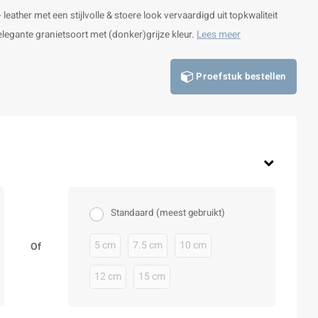
 leather met een stijlvolle & stoere look vervaardigd uit topkwaliteit
e elegante granietsoort met (donker)grijze kleur.
Lees meer
Proefstuk bestellen
Standaard (meest gebruikt)
5 cm
7.5 cm
10 cm
Of
12 cm
15 cm