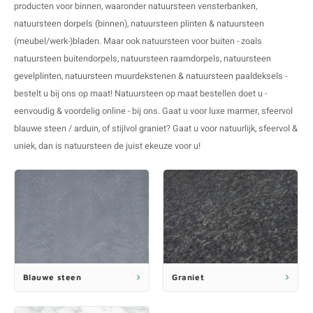
producten voor binnen, waaronder
natuursteen vensterbanken
,
V
B
B
P
natuursteen dorpels (binnen)
,
natuursteen plinten
&
natuursteen
(meubel/werk-)bladen
. Maar ook natuursteen voor buiten - zoals
A
A
A
A
natuursteen buitendorpels
,
natuursteen raamdorpels
,
natuursteen
gevelplinten
,
natuursteen muurdekstenen
&
natuursteen paaldeksels
-
A
A
A
A
bestelt u bij ons op maat! Natuursteen op maat bestellen doet u -
eenvoudig & voordelig online - bij ons. Gaat u voor luxe
marmer
, sfeervol
blauwe steen / arduin
, of stijlvol
graniet
? Gaat u voor natuurlijk, sfeervol &
uniek, dan is natuursteen de juist ekeuze voor u!
Blauwe steen
Graniet