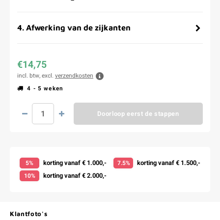
4
.
Afwerking van de zijkanten
€14,75
incl. btw, excl.
verzendkosten
4 - 5 weken
Doorloop eerst de stappen
korting vanaf € 1.000,-
korting vanaf € 1.500,-
5%
7.5%
korting vanaf € 2.000,-
10%
Klantfoto's