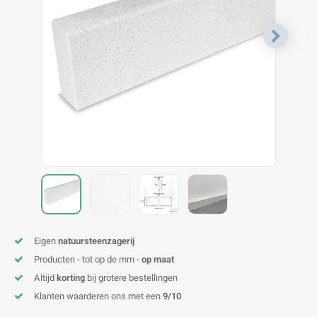
V
B
B
P
A
A
A
A
A
A
A
A
Eigen
natuursteenzagerij
Producten - tot op de mm -
op maat
Altijd
korting
bij grotere bestellingen
Klanten waarderen ons met een
9/10