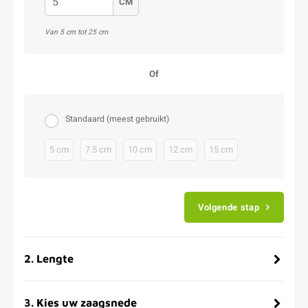
CM
Van 5 cm tot 25 cm
Of
Standaard (meest gebruikt)
5 cm
7.5 cm
10 cm
12 cm
15 cm
Volgende stap
2
.
Lengte
3
.
Kies uw zaagsnede