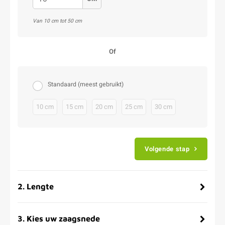
Van 10 cm tot 50 cm
Of
Standaard (meest gebruikt)
10 cm
15 cm
20 cm
25 cm
30 cm
Volgende stap
2
.
Lengte
3
.
Kies uw zaagsnede