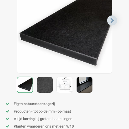
V
B
B
P
A
A
A
A
A
A
A
A
Eigen
natuursteenzagerij
Producten - tot op de mm -
op maat
Altijd
korting
bij grotere bestellingen
Klanten waarderen ons met een
9/10