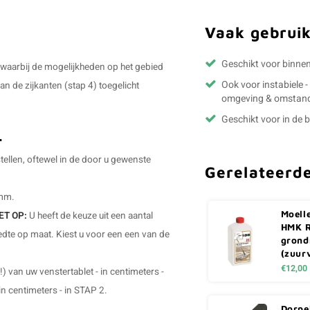
Vaak gebruik
Geschikt voor binne
 waarbij de mogelijkheden op het gebied
Ook voor instabiele 
n de zijkanten (stap 4) toegelicht
omgeving & omstan
Geschikt voor in de
.
ellen, oftewel in de door u gewenste
Gerelateerd
 mm.
Moell
ET OP:
U heeft de keuze uit een aantal
HMK R
dte op maat. Kiest u voor een een van de
grond
(zuurv
€12,00
!) van uw venstertablet - in centimeters -
n centimeters - in STAP 2.
Dorpe