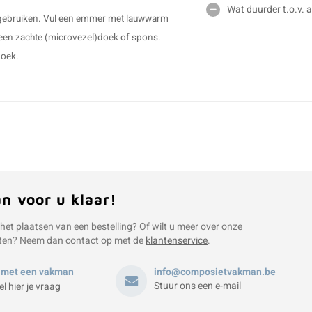
Wat duurder t.o.v.
p gebruiken. Vul een emmer met lauwwarm
 een zachte (microvezel)doek of spons.
doek.
an voor u klaar!
 het plaatsen van een bestelling? Of wilt u meer over onze
ten? Neem dan contact op met de
klantenservice
.
 met een vakman
info@composietvakman.be
Stuur ons een e-mail
el hier je vraag