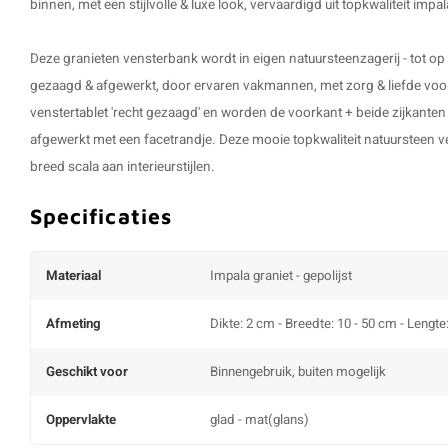
binnen, met een stijlvolle & luxe look, vervaardigd uit topkwaliteit impal
Deze granieten vensterbank wordt in eigen natuursteenzagerij - tot o
gezaagd & afgewerkt, door ervaren vakmannen, met zorg & liefde voo
venstertablet
'recht gezaagd' en worden de voorkant + beide zijkanten 
afgewerkt met een facetrandje. Deze mooie topkwaliteit natuursteen v
breed scala aan interieurstijlen.
Specificaties
Materiaal
Impala graniet - gepolijst
Afmeting
Dikte: 2 cm - Breedte: 10 - 50 cm - Lengte
Geschikt voor
Binnengebruik, buiten mogelijk
Oppervlakte
glad - mat(glans)