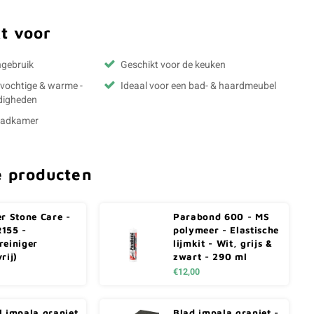
t voor
ngebruik
Geschikt voor de keuken
- vochtige & warme -
Ideaal voor een bad- & haardmeubel
digheden
 badkamer
e producten
er Stone Care -
Parabond 600 - MS
155 -
polymeer - Elastische
reiniger
lijmkit - Wit, grijs &
rij)
zwart - 290 ml
€12,00
l impala graniet
Blad impala graniet -