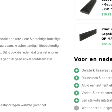
- Gepo
- OP 
€10,95
Plint 
Gepoli
ooie donkere kleur & prachtige korrelige
OP M
€22,05
duurzaam, krasbestendig, hittebestendig,
k. Dit is ook de reden dat graniet enorm
Voor en nad
jks gebruik geen enkel probleem zijn.
Oersterk, krasvast &
Duurzaam & onderho
Altijd een authentie
Vocht- & hittebeste
Een stijlvolle uitstra
bestand tegen warmte (over het
Wat onderhoudsgevo