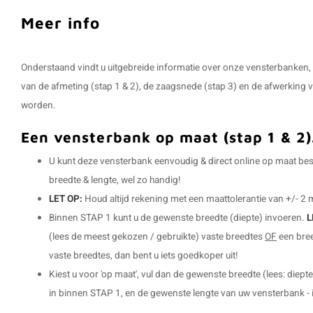
Meer info
Onderstaand vindt u uitgebreide informatie over onze vensterbanken,
van de afmeting (stap 1 & 2), de zaagsnede (stap 3) en de afwerking va
worden.
Een vensterbank op maat (stap 1 & 2)
U kunt deze vensterbank eenvoudig & direct online op maat best
breedte & lengte, wel zo handig!
LET OP:
Houd altijd rekening met een maattolerantie van +/- 2
Binnen STAP 1 kunt u de gewenste breedte (diepte) invoeren.
L
(lees de meest gekozen / gebruikte) vaste breedtes
OF
een bree
vaste breedtes, dan bent u iets goedkoper uit!
Kiest u voor 'op maat', vul dan de gewenste breedte (lees: diepte
in binnen STAP 1, en de gewenste lengte van uw vensterbank - i