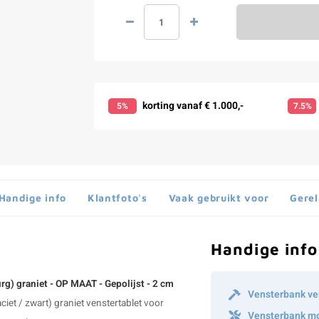
korting vanaf € 1.000,-
5%
7.5%
Handige info
Klantfoto's
Vaak gebruikt voor
Gerel
Handige info
rg) graniet - OP MAAT - Gepolijst - 2 cm
Vensterbank ve
ciet / zwart)
graniet venstertablet
voor
Vensterbank m