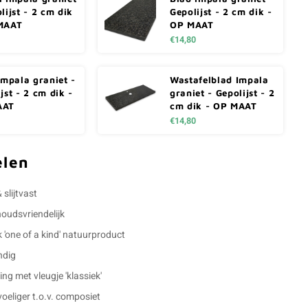
lijst - 2 cm dik
Gepolijst - 2 cm dik -
MAAT
OP MAAT
€14,80
impala graniet -
Wastafelblad Impala
jst - 2 cm dik -
graniet - Gepolijst - 2
AAT
cm dik - OP MAAT
€14,80
elen
 slijtvast
udsvriendelijk
k 'one of a kind' natuurproduct
ndig
ling met vleugje 'klassiek'
eliger t.o.v. composiet