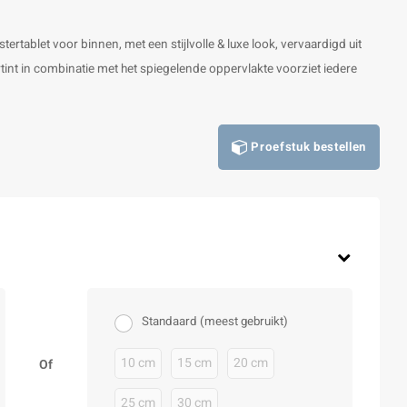
tertablet voor binnen, met een stijlvolle & luxe look, vervaardigd uit
rtint in combinatie met het spiegelende oppervlakte voorziet iedere
Proefstuk bestellen
Standaard (meest gebruikt)
10 cm
15 cm
20 cm
Of
25 cm
30 cm