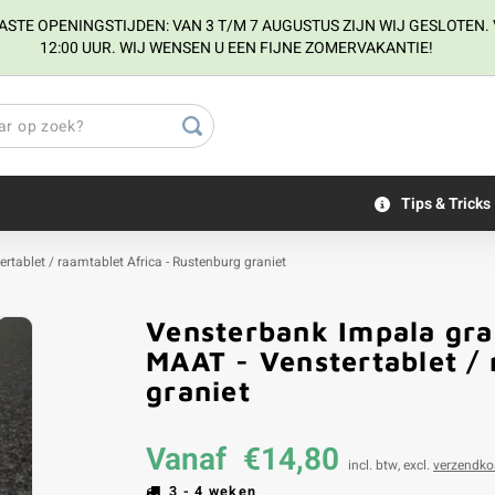
E OPENINGSTIJDEN: VAN 3 T/M 7 AUGUSTUS ZIJN WIJ GESLOTEN. V
12:00 UUR. WIJ WENSEN U EEN FIJNE ZOMERVAKANTIE!
Tips & Tricks
ertablet / raamtablet Africa - Rustenburg graniet
Vensterbank Impala gran
MAAT - Venstertablet / 
graniet
Vanaf
€14,80
incl. btw, excl.
verzendko
3 - 4 weken