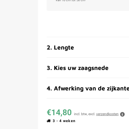
Van 10 cm tot 50 cm
2
.
Lengte
3
.
Kies uw zaagsnede
4
.
Afwerking van de zijkant
€14,80
incl. btw, excl.
verzendkosten
3 - 4 weken