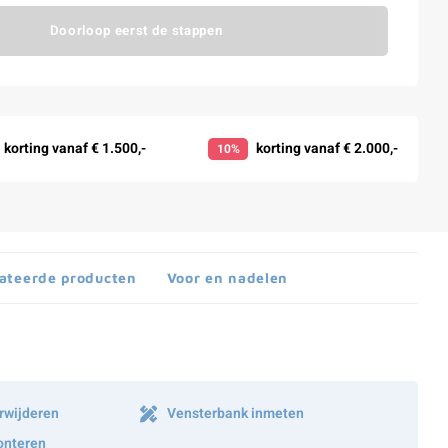
Doorloop eerst de stappen
korting vanaf € 1.500,-
korting vanaf € 2.000,-
10%
ateerde producten
Voor en nadelen
rwijderen
Vensterbank inmeten
onteren