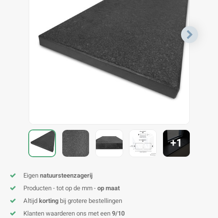
V
B
B
P
A
A
A
A
A
A
A
A
+1
Eigen
natuursteenzagerij
Producten - tot op de mm -
op maat
Altijd
korting
bij grotere bestellingen
Klanten waarderen ons met een
9/10