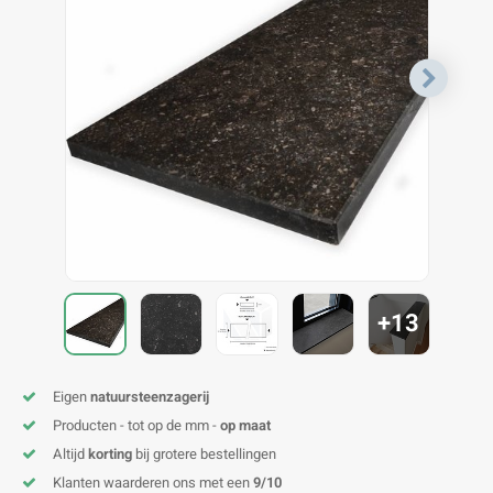
V
B
B
P
A
A
A
A
A
A
A
A
+13
Eigen
natuursteenzagerij
Producten - tot op de mm -
op maat
Altijd
korting
bij grotere bestellingen
Klanten waarderen ons met een
9/10