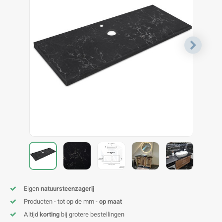
V
B
B
P
A
A
A
A
A
A
A
A
Eigen
natuursteenzagerij
Producten - tot op de mm -
op maat
Altijd
korting
bij grotere bestellingen