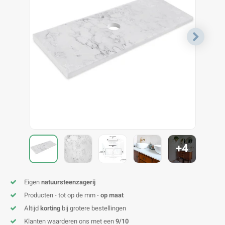
V
B
B
P
A
A
A
A
A
A
A
A
+4
Eigen
natuursteenzagerij
Producten - tot op de mm -
op maat
Altijd
korting
bij grotere bestellingen
Klanten waarderen ons met een
9/10