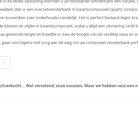
k is de ideale oplossing wanneer u uw bestaande
vensterbank
een nieuwe, s
waliteit, dan is een
overzetvensterbank
in kwartscomposiet (quartz composie
t, en bovendien zeer onderhoudsvriendelijk. Het is perfect bestand tegen kras
de kleuren en stijlen in kwartscomposiet, zodat u altijd een uitvoering vindt 
w gewenste lengte en breedte in, kies de hoogte van de verdikte neus en s
gaan vervolgens met zorg aan de slag om uw
composiet vensterbank
perf
itverkocht... Wat vervelend, onze excuses. Maar we hebben vast een mo