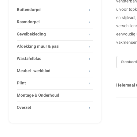
vensterban
u voor topk
Buitendorpel
en slijtvas
Raamdorpel
verschillen
Gevelbekleding
eenvoudig u
vakmensen 
Afdekking muur & paal
Wastafelblad
Standaard
Meubel- werkblad
Plint
Helemaal u
Montage & Onderhoud
Overzet