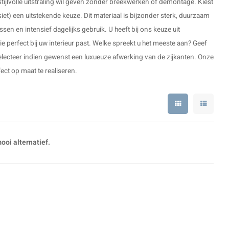
tijlvolle uitstraling wil geven zonder breekwerken of demontage. Kiest
t) een uitstekende keuze. Dit materiaal is bijzonder sterk, duurzaam
sen en intensief dagelijks gebruik. U heeft bij ons keuze uit
die perfect bij uw interieur past. Welke spreekt u het meeste aan? Geef
electeer indien gewenst een luxueuze afwerking van de zijkanten. Onze
ect op maat te realiseren.
oi alternatief.