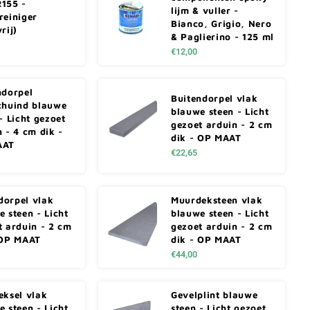
155 -
lijm & vuller -
reiniger
Bianco, Grigio, Nero
rij)
& Paglierino - 125 ml
€12,00
ndorpel
Buitendorpel vlak
chuind blauwe
blauwe steen - Licht
- Licht gezoet
gezoet arduin - 2 cm
 - 4 cm dik -
dik - OP MAAT
AAT
€22,65
orpel vlak
Muurdeksteen vlak
 steen - Licht
blauwe steen - Licht
t arduin - 2 cm
gezoet arduin - 2 cm
 OP MAAT
dik - OP MAAT
€44,00
eksel vlak
Gevelplint blauwe
 steen - Licht
steen - Licht gezoet