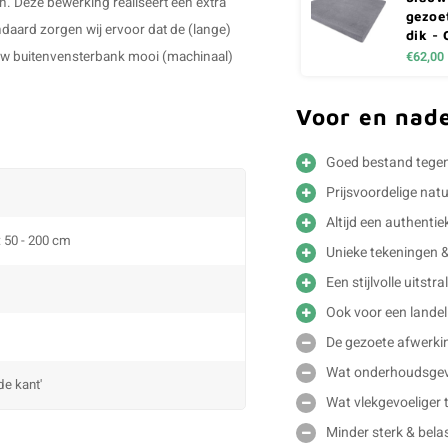
n. Deze bewerking realiseert een extra
gezoe
tandaard zorgen wij ervoor dat de (lange)
dik -
n uw buitenvensterbank mooi (machinaal)
€62,00
Voor en nad
Goed bestand tegen
Prijsvoordelige nat
Altijd een authentie
: 50 - 200 cm
Unieke tekeningen 
Een stijlvolle uitstra
Ook voor een landeli
De gezoete afwerkin
Wat onderhoudsgevo
de kant'
Wat vlekgevoeliger t
Minder sterk & belas