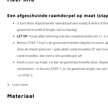
Een afgeschuinde raamdorpel op maat (stap 
U kunt deze afgeschuinde raamdorpel eenvoudig & direct online 
gewenste breedte & lengte, wel zo handig!
LET OP:
Houd altijd rekening met een maattolerantie van +/- 2
Binnen STAP 1 kunt u de gewenste breedte (diepte) invoeren.
L
(lees de meest gekozen / gebruikte) vaste breedtes OF een bre
vaste breedtes, dan bent u iets goedkoper uit!
Kiest u voor 'op maat', vul dan de gewenste breedte (lees: diept
centimeters - in binnen STAP 1, en de gewenste lengte van uw r
- in STAP 2.
Lees meer
Materiaal