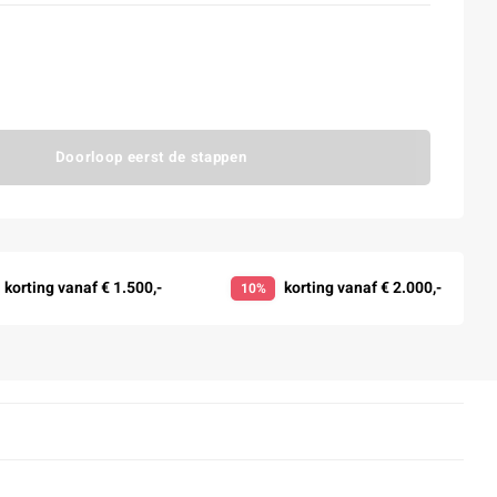
Doorloop eerst de stappen
korting vanaf € 1.500,-
korting vanaf € 2.000,-
10%