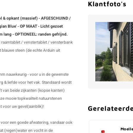
Klantfoto's
hol & opkant (massief) - AFGESCHUIND /
ian Blue' - OP MAAT - Licht gezoet
m lang - OPTIONEEL: randen gefrijnd.
raamtablet / venstertablet /
vensterbank
it blauwe steen (de echte Arduin uit
 mm nauwkeurig - voor u in de gewenste
 & liefde voor het vak. Standaard wordt
t van beide zijkanten (kopse kanten)
eze mooie topkwaliteit natuurstenen
nt voor uw gevel(aanblik)!
Gerelateerd
, voor een goede afwatering, vandaar ook
Moell
at (regen)water en vocht in de