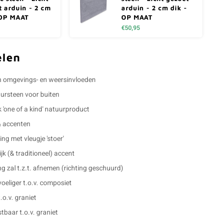
t arduin - 2 cm
arduin - 2 cm dik -
 OP MAAT
OP MAAT
€50,95
elen
 omgevings- en weersinvloeden
uursteen voor buiten
k 'one of a kind' natuurproduct
& accenten
ling met vleugje 'stoer'
jk (& traditioneel) accent
g zal t.z.t. afnemen (richting geschuurd)
eliger t.o.v. composiet
.o.v. graniet
tbaar t.o.v. graniet