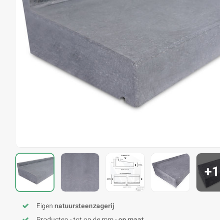
+1
Eigen
natuursteenzagerij
Producten - tot op de mm -
op maat