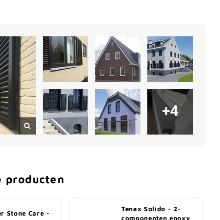
+4
e producten
Tenax Solido - 2-
er Stone Care -
componenten epoxy