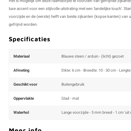
Het is mogelijk om deze raamdorpel te voorzien van gefrijnde zijkante
luxe accent voor een stijlvolle uitstraling met een 'landelijke touch'. S
voorzijde en de (eerste) helft van beide zijkanten (kopse kanten) va
gefrijnd worden.
Specificaties
Materiaal
Blauwe steen / arduin - (licht) gezoet
Afmeting
Dikte: 6 cm - Breedte: 10 - 30 cm - Lengte
Geschikt voor
Buitengebruik
Oppervlakte
Glad - mat
Waterhol
Lange voorzijde - 5 mm breed - 1 cm 'uit 
Meer info