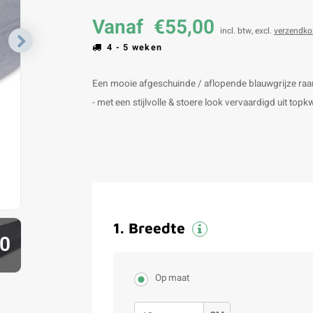
Vanaf
€55,00
incl. btw, excl.
verzendko
4 - 5 weken
Een mooie afgeschuinde / aflopende blauwgrijze raam
- met een stijlvolle & stoere look vervaardigd uit top
1
.
Breedte
0
Op maat