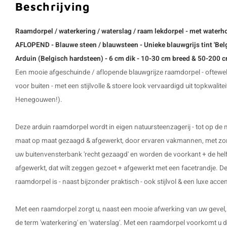
Beschrijving
Raamdorpel / waterkering / waterslag / raam lekdorpel - met water
AFLOPEND - Blauwe steen / blauwsteen - Unieke blauwgrijs tint 'Belg
Arduin (Belgisch hardsteen) - 6 cm dik - 10-30 cm breed & 50-200 c
Een mooie afgeschuinde / aflopende blauwgrijze raamdorpel - oftewel 
voor buiten
- met een stijlvolle & stoere look vervaardigd uit topkwalite
Henegouwen!).
Deze
arduin raamdorpel
wordt in eigen natuursteenzagerij - tot op de
maat op maat gezaagd & afgewerkt, door ervaren vakmannen, met zorg
uw buitenvensterbank 'recht gezaagd' en worden de voorkant + de helf
afgewerkt, dat wilt zeggen gezoet + afgewerkt met een facetrandje. D
raamdorpel is - naast bijzonder praktisch - ook stijlvol & een luxe acce
Met een raamdorpel zorgt u, naast een mooie afwerking van uw gevel
de term 'waterkering' en 'waterslag'. Met een raamdorpel voorkomt u d