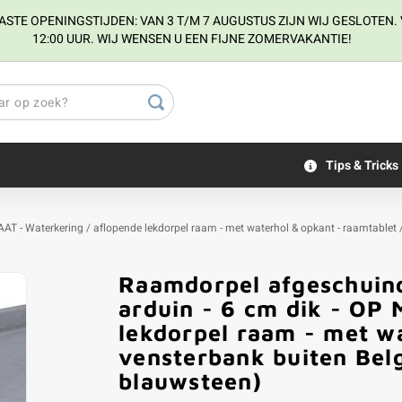
E OPENINGSTIJDEN: VAN 3 T/M 7 AUGUSTUS ZIJN WIJ GESLOTEN. V
12:00 UUR. WIJ WENSEN U EEN FIJNE ZOMERVAKANTIE!
Tips & Tricks
AAT - Waterkering / aflopende lekdorpel raam - met waterhol & opkant - raamtablet 
Raamdorpel afgeschuind
arduin - 6 cm dik - OP
lekdorpel raam - met wa
vensterbank buiten Belg
blauwsteen)