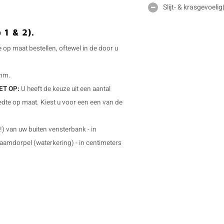
Slijt- & krasgevoeli
1 & 2).
op maat bestellen, oftewel in de door u
 mm.
ET OP:
U heeft de keuze uit een aantal
edte op maat. Kiest u voor een een van de
e!) van uw buiten vensterbank - in
aamdorpel (waterkering) - in centimeters