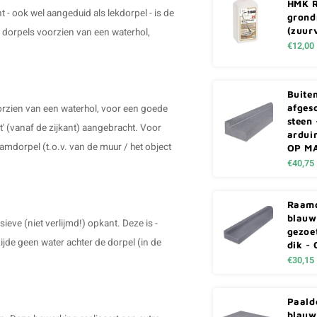
HMK R
 - ook wel aangeduid als lekdorpel - is de
grond
(zuurv
 dorpels voorzien van een waterhol,
€12,00
Buite
afges
orzien van een waterhol, voor een goede
steen 
t' (vanaf de zijkant) aangebracht. Voor
arduin
aamdorpel (t.o.v. van de muur / het object
OP M
€40,75
Raamd
blauwe
eve (niet verlijmd!) opkant. Deze is -
gezoe
ijde geen water achter de dorpel (in de
dik -
€30,15
Paald
blauwe