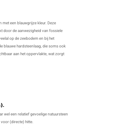
.
 met een blauwgrijze kleur. Deze
kt door de aanwezigheid van fossiele
 veelal op de zeebodem en bij het
n de blauwe hardsteenlaag, die soms ook
chtbaar aan het oppervlakte, wat zorgt
n).
r wel een relatief gevoelige natuursteen
voor (directe) hitte.