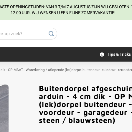
E OPENINGSTIJDEN: VAN 3 T/M 7 AUGUSTUS ZIJN WIJ GESLOTEN. V
12:00 UUR. WIJ WENSEN U EEN FIJNE ZOMERVAKANTIE!
Tips & Tricks
dik - OP MAAT - Waterkering / aflopende (lek)dorpel buitendeur - tuindeur - terrasde
Buitendorpel afgeschuin
arduin - 4 cm dik - OP 
(lek)dorpel buitendeur -
voordeur - garagedeur 
steen / blauwsteen)