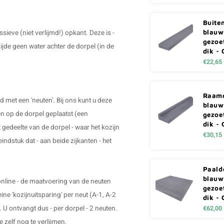
Buite
blauwe
eve (niet verlijmd!) opkant. Deze is -
gezoe
ijde geen water achter de dorpel (in de
dik -
€22,65
Raamd
met een 'neuten'. Bij ons kunt u deze
blauwe
en op de dorpel geplaatst (een
gezoe
dik -
 gedeelte van de dorpel - waar het kozijn
€30,15
eindstuk dat - aan beide zijkanten - het
Paald
blauwe
 online - de maatvoering van de neuten
gezoe
ne 'kozijnuitsparing' per neut (A-1, A-2
dik -
s. U ontvangt dus - per dorpel - 2 neuten.
€62,00
 zelf nog te verlijmen.