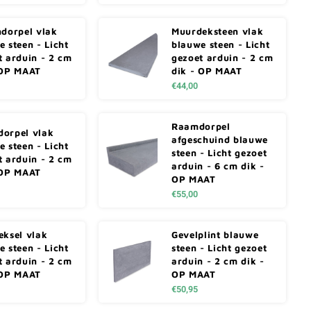
ndorpel vlak
Muurdeksteen vlak
 steen - Licht
blauwe steen - Licht
t arduin - 2 cm
gezoet arduin - 2 cm
 OP MAAT
dik - OP MAAT
€44,00
Raamdorpel
orpel vlak
afgeschuind blauwe
 steen - Licht
steen - Licht gezoet
t arduin - 2 cm
arduin - 6 cm dik -
 OP MAAT
OP MAAT
€55,00
eksel vlak
Gevelplint blauwe
 steen - Licht
steen - Licht gezoet
t arduin - 2 cm
arduin - 2 cm dik -
 OP MAAT
OP MAAT
€50,95