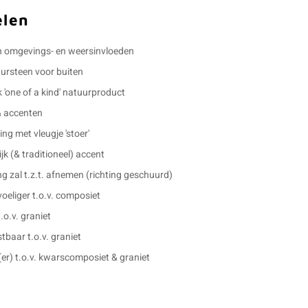
elen
 omgevings- en weersinvloeden
uursteen voor buiten
k 'one of a kind' natuurproduct
& accenten
ling met vleugje 'stoer'
jk (& traditioneel) accent
g zal t.z.t. afnemen (richting geschuurd)
eliger t.o.v. composiet
.o.v. graniet
tbaar t.o.v. graniet
g(er) t.o.v. kwarscomposiet & graniet