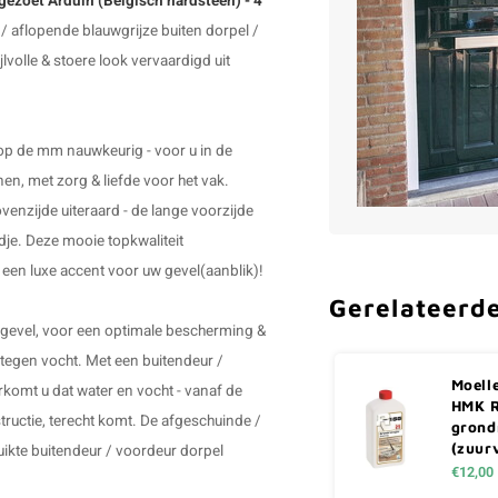
 gezoet Arduin (Belgisch hardsteen) - 4
 aflopende blauwgrijze buiten dorpel /
volle & stoere look vervaardigd uit
 op de mm nauwkeurig - voor u in de
n, met zorg & liefde voor het vak.
venzijde uiteraard - de lange voorzijde
dje. Deze mooie topkwaliteit
& een luxe accent voor uw gevel(aanblik)!
Gerelateerd
 gevel, voor een optimale bescherming &
tegen vocht. Met een buitendeur /
Moell
rkomt u dat water en vocht - vanaf de
HMK R
ructie, terecht komt. De afgeschuinde /
grond
(zuurv
uikte buitendeur / voordeur dorpel
€12,00