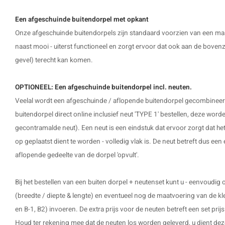
Een afgeschuinde buitendorpel met opkant
Onze afgeschuinde buitendorpels zijn standaard voorzien van een massi
naast mooi - uiterst functioneel en zorgt ervoor dat ook aan de bovenz
gevel) terecht kan komen.
OPTIONEEL: Een afgeschuinde buitendorpel incl. neuten.
Veelal wordt een afgeschuinde / aflopende buitendorpel gecombineerd 
buitendorpel direct online inclusief neut 'TYPE 1' bestellen, deze word
gecontramalde neut). Een neut is een eindstuk dat ervoor zorgt dat het
op geplaatst dient te worden - volledig vlak is. De neut betreft dus een 
aflopende gedeelte van de dorpel 'opvult'.
Bij het bestellen van een buiten dorpel + neutenset kunt u - eenvoudig
(breedte / diepte & lengte) en eventueel nog de maatvoering van de klei
en B-1, B2) invoeren. De extra prijs voor de neuten betreft een set prij
Houd ter rekening mee dat de neuten los worden geleverd, u dient deze