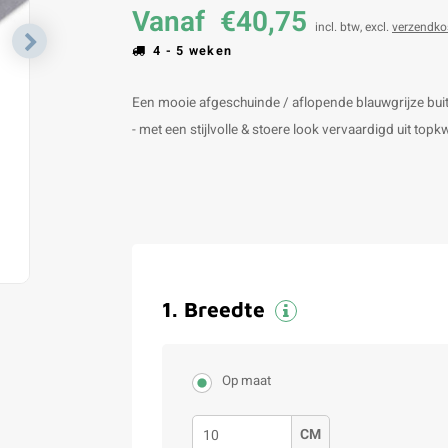
Vanaf
€40,75
incl. btw, excl.
verzendko
4 - 5 weken
Een mooie afgeschuinde / aflopende blauwgrijze bui
- met een stijlvolle & stoere look vervaardigd uit top
1
.
Breedte
Op maat
CM