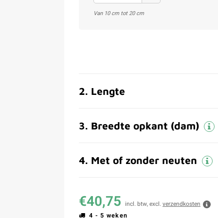
Van 10 cm tot 20 cm
2
.
Lengte
3
.
Breedte opkant (dam)
4
.
Met of zonder neuten
€40,75
incl. btw, excl.
verzendkosten
4 - 5 weken