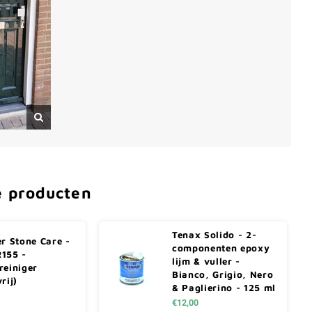
e producten
Tenax Solido - 2-
er Stone Care -
componenten epoxy
155 -
lijm & vuller -
reiniger
Bianco, Grigio, Nero
rij)
& Paglierino - 125 ml
€12,00