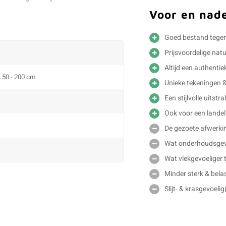
Voor en nad
Goed bestand tegen
Prijsvoordelige nat
Altijd een authentie
: 50 - 200 cm
Unieke tekeningen 
Een stijlvolle uitstra
Ook voor een landeli
De gezoete afwerkin
Wat onderhoudsgevo
Wat vlekgevoeliger t
Minder sterk & belas
Slijt- & krasgevoeli