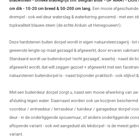
blauwsteen - Unieke blauwgrijs tint 'Belgian Blue' - OP MAAT - Licht
cm dik - 10-20 cm breed & 50-200 cm lang.
Een mooie afgeschuinde /
drempel - ook wel deur waterslag & waterkering genoemd - met een stijl
topkwaliteit blauwe steen (de echte Arduin uit Henegouwen!).
Deze hardstenen buiten dorpel wordt in eigen natuursteenzagerij - tot
gewenste lengte op maat gezaagd & afgewerkt, door ervaren vakmanne
Standaard wordt uw buitendorpel 'recht gezaagd', waarbij - naast de bo
afgewerkt wordt, dat wilt zeggen gezoet + afgewerkt met een facetran
natuurstenen buitendorpel is - naast bijzonder praktisch - ook stijlvol 
Met een buitendeur dorpel zorgt u, naast een mooie afwerking van uw
afsluiting tegen water. Daarnaast worden ook uw kozijnen beschermd 
voordeur / entreedeur / terrasdeur / tuindeur / garagedeur dorpel voo
deur - in de onderliggende spouwmuur, of andere onderliggende const
aflopende variant - ook wel aangeduid als lekdorpel - is de meest gebr
variant.