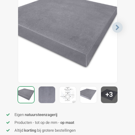
V
B
B
P
A
A
A
A
A
A
A
A
+3
Eigen
natuursteenzagerij
Producten - tot op de mm -
op maat
Altijd
korting
bij grotere bestellingen