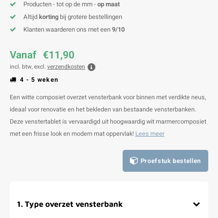
Producten - tot op de mm -
op maat
V
B
B
P
Altijd
korting
bij grotere bestellingen
Klanten waarderen ons met een
9/10
A
A
A
A
Vanaf
€11,90
A
A
A
A
incl. btw, excl.
verzendkosten
4 - 5 weken
Een witte composiet overzet vensterbank voor binnen met verdikte neus,
ideaal voor renovatie en het bekleden van bestaande vensterbanken.
Deze venstertablet is vervaardigd uit hoogwaardig wit marmercomposiet
met een frisse look en modern mat oppervlak!
Lees meer
Proefstuk bestellen
1
.
Type overzet vensterbank