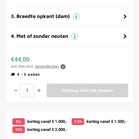
3
.
Breedte opkant (dam)
4
.
Met of zonder neuten
€44,00
incl. btw, excl.
verzendkosten
4 - 5 weken
Doorloop eerst de stappen
korting vanaf € 1.000,-
korting vanaf € 1.500,-
5%
7.5%
korting vanaf € 2.000,-
10%