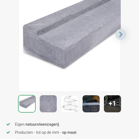
V
B
B
P
A
A
A
A
A
A
A
A
+1
Eigen
natuursteenzagerij
Producten - tot op de mm -
op maat