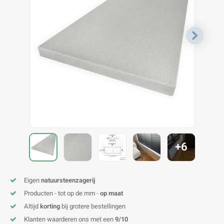
V
B
B
P
A
A
A
A
A
A
A
A
+6
Eigen
natuursteenzagerij
Producten - tot op de mm -
op maat
Altijd
korting
bij grotere bestellingen
Klanten waarderen ons met een
9/10