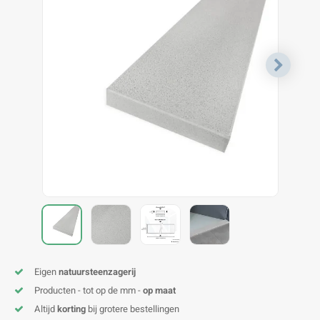
V
B
B
P
A
A
A
A
A
A
A
A
Eigen
natuursteenzagerij
Producten - tot op de mm -
op maat
Altijd
korting
bij grotere bestellingen