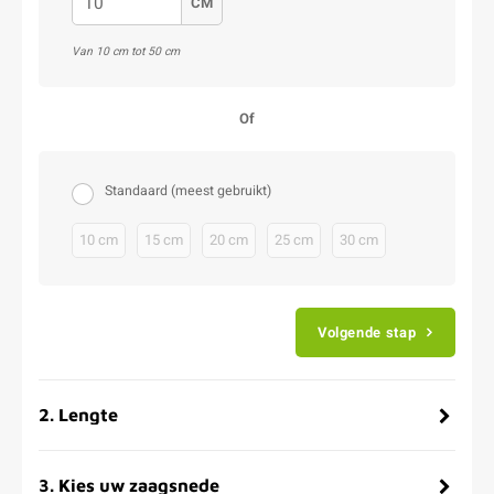
CM
Van 10 cm tot 50 cm
Of
Standaard (meest gebruikt)
10 cm
15 cm
20 cm
25 cm
30 cm
Volgende stap
2
.
Lengte
3
.
Kies uw zaagsnede