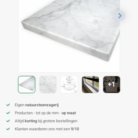
V
B
B
P
A
A
A
A
A
A
A
A
+1
Eigen
natuursteenzagerij
Producten - tot op de mm -
op maat
Altijd
korting
bij grotere bestellingen
Klanten waarderen ons met een
9/10