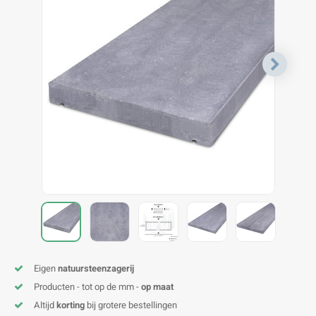
V
B
B
P
A
A
A
A
A
A
A
A
Eigen
natuursteenzagerij
Producten - tot op de mm -
op maat
Altijd
korting
bij grotere bestellingen