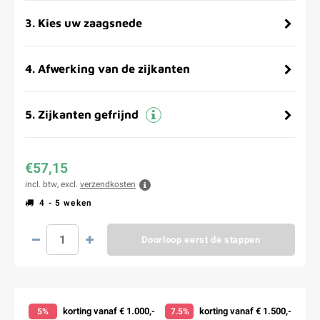
3
.
Kies uw zaagsnede
4
.
Afwerking van de zijkanten
5
.
Zijkanten gefrijnd
€57,15
incl. btw, excl.
verzendkosten
4 - 5 weken
Doorloop eerst de stappen
korting vanaf € 1.000,-
korting vanaf € 1.500,-
5%
7.5%