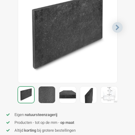
V
B
B
P
A
A
A
A
A
A
A
A
Eigen
natuursteenzagerij
Producten - tot op de mm -
op maat
Altijd
korting
bij grotere bestellingen