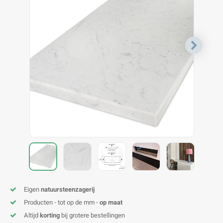
V
B
B
P
A
A
A
A
A
A
A
A
Eigen
natuursteenzagerij
Producten - tot op de mm -
op maat
Altijd
korting
bij grotere bestellingen