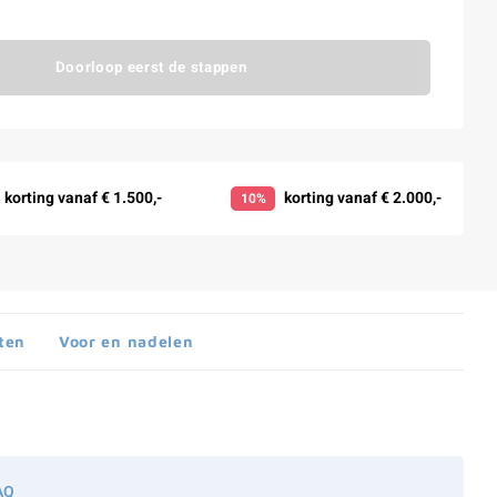
Doorloop eerst de stappen
korting vanaf € 1.500,-
korting vanaf € 2.000,-
10%
ten
Voor en nadelen
AQ