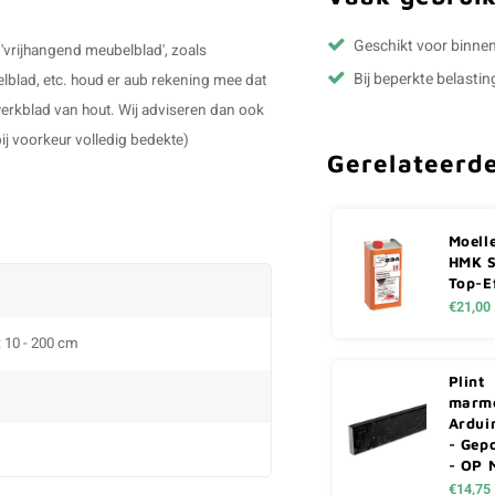
Geschikt voor binne
'vrijhangend meubelblad', zoals
Bij beperkte belastin
elblad, etc. houd er aub rekening mee dat
 werkblad van hout. Wij adviseren dan ook
bij voorkeur volledig bedekte)
Gerelateerd
Moell
HMK S
Top-E
€21,00
: 10 - 200 cm
Plint
marme
Ardui
- Gepo
- OP 
€14,75