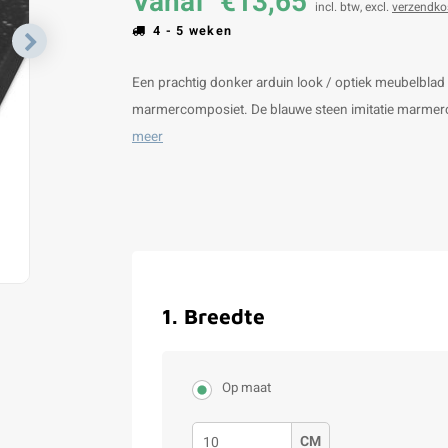
Vanaf
€13,65
incl. btw, excl.
verzendko
4 - 5 weken
Een prachtig donker arduin look / optiek meubelblad 
marmercomposiet. De blauwe steen imitatie marmercom
meer
1
.
Breedte
Op maat
CM