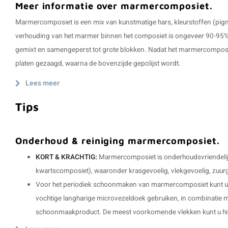
Meer informatie over marmercomposiet.
Marmercomposiet is een mix van kunstmatige hars, kleurstoffen (pig
verhouding van het marmer binnen het composiet is ongeveer 90-95%
gemixt en samengeperst tot grote blokken. Nadat het marmercomposie
platen gezaagd, waarna de bovenzijde gepolijst wordt.
Lees meer
Tips
Onderhoud & reiniging marmercomposiet.
KORT & KRACHTIG:
Marmercomposiet is onderhoudsvriendelijk, 
kwartscomposiet), waaronder krasgevoelig, vlekgevoelig, zuurge
Voor het periodiek schoonmaken van marmercomposiet kunt u 
vochtige langharige microvezeldoek gebruiken, in combinatie me
schoonmaakproduct. De meest voorkomende vlekken kunt u hi