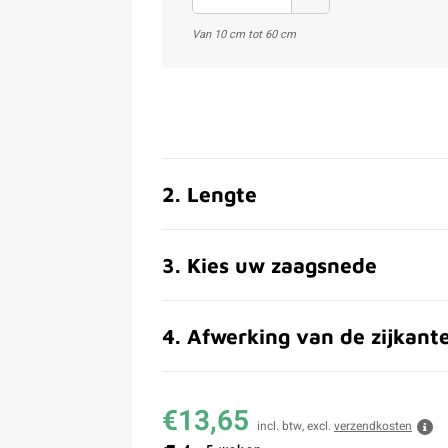
Van 10 cm tot 60 cm
2
.
Lengte
3
.
Kies uw zaagsnede
4
.
Afwerking van de zijkant
€13,65
incl. btw, excl.
verzendkosten