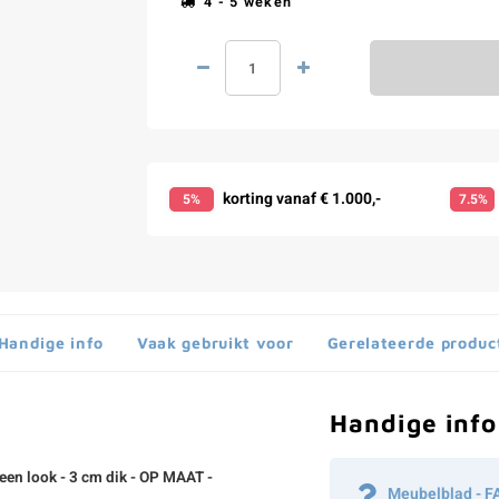
4 - 5 weken
korting vanaf € 1.000,-
5%
7.5%
Handige info
Vaak gebruikt voor
Gerelateerde produc
Handige info
een look - 3 cm dik - OP MAAT -
Meubelblad - F