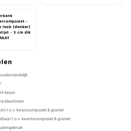
erbank
rcomposiet -
n look (donker)
lijst - 3 cm dik
MAAT
elen
udsvriendelijk
!
nt keuze
e kleurtinten
g(er) t.o.v. kwarscomposiet & graniet
stbaar t.o.v. kwartscomposiet & graniet
buitengebruik