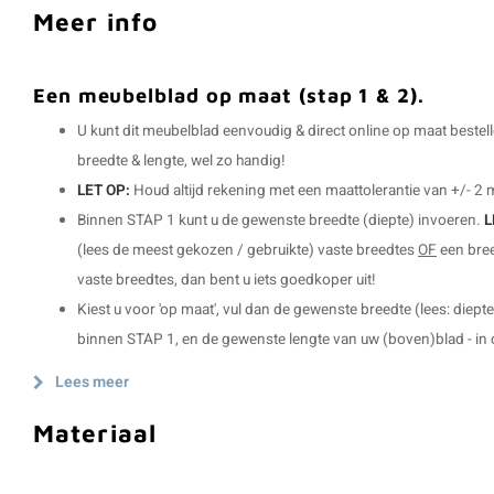
Meer info
Een meubelblad op maat (stap 1 & 2).
U kunt dit meubelblad eenvoudig & direct online op maat bestel
breedte & lengte, wel zo handig!
LET OP:
Houd altijd rekening met een maattolerantie van +/- 2
Binnen STAP 1 kunt u de gewenste breedte (diepte) invoeren.
L
(lees de meest gekozen / gebruikte) vaste breedtes
OF
een bree
vaste breedtes, dan bent u iets goedkoper uit!
Kiest u voor 'op maat', vul dan de gewenste breedte (lees: diepte!
binnen STAP 1, en de gewenste lengte van uw (boven)blad - in c
Lees meer
Materiaal