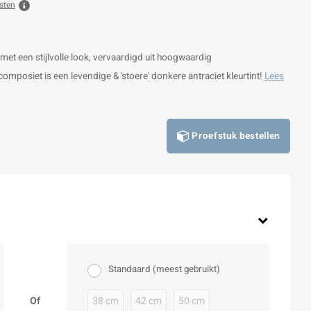
sten
met een stijlvolle look, vervaardigd uit hoogwaardig
posiet is een levendige & 'stoere' donkere antraciet kleurtint!
Lees
Proefstuk bestellen
Standaard (meest gebruikt)
Of
38 cm
42 cm
50 cm