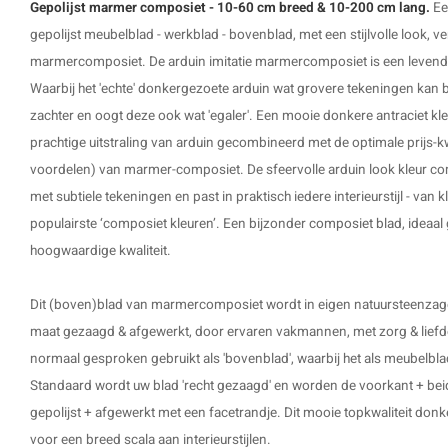
Gepolijst marmer composiet - 10-60 cm breed & 10-200 cm lang.
Ee
gepolijst meubelblad - werkblad - bovenblad, met een stijlvolle look, 
marmercomposiet. De arduin imitatie marmercomposiet is een levendige 
Waarbij het 'echte' donkergezoete arduin wat grovere tekeningen kan be
zachter en oogt deze ook wat 'egaler'. Een mooie donkere antraciet kl
prachtige uitstraling van arduin gecombineerd met de optimale prijs-kw
voordelen) van marmer-composiet. De sfeervolle arduin look kleur co
met subtiele tekeningen en past in praktisch iedere interieurstijl - van 
populairste ‘composiet kleuren’. Een bijzonder
composiet blad
, ideaa
hoogwaardige kwaliteit.
Dit (boven)blad van marmercomposiet wordt in eigen natuursteenzager
maat gezaagd & afgewerkt, door ervaren vakmannen, met zorg & liefd
normaal gesproken gebruikt als 'bovenblad', waarbij het als meubelbla
Standaard wordt uw blad 'recht gezaagd' en worden de voorkant + beid
gepolijst + afgewerkt met een facetrandje. Dit mooie topkwaliteit donke
voor een breed scala aan interieurstijlen.