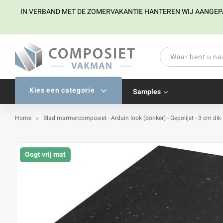
IN VERBAND MET DE ZOMERVAKANTIE HANTEREN WIJ AANGEPAST
Kies een categorie
Samples
Home
Blad marmercomposiet - Arduin look (donker) - Gepolijst - 3 cm di
Oogt vrij mat