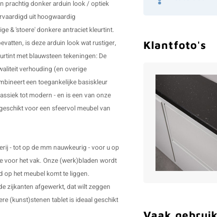
n prachtig donker arduin look / optiek
vervaardigd uit hoogwaardig
& 'stoere' donkere antraciet kleurtint.
Klantfoto's
vatten, is deze arduin look wat rustiger,
eurtint met blauwsteen tekeningen: De
aliteit verhouding (en overige
mbineert een toegankelijke basiskleur
klassiek tot modern - en is een van onze
l geschikt voor een sfeervol meubel van
ij - tot op de mm nauwkeurig - voor u op
e voor het vak. Onze
(werk)bladen
wordt
d op het meubel komt te liggen.
e zijkanten afgewerkt, dat wilt zeggen
re (kunst)stenen tablet is ideaal geschikt
Vaak gebruik