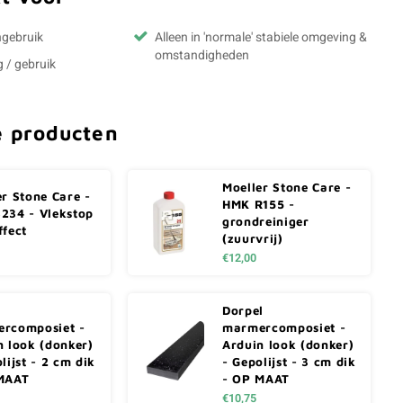
ngebruik
Alleen in 'normale' stabiele omgeving &
omstandigheden
g / gebruik
e producten
Moeller Stone Care -
er Stone Care -
HMK R155 -
234 - Vlekstop
grondreiniger
ffect
(zuurvrij)
€12,00
Dorpel
rcomposiet -
marmercomposiet -
n look (donker)
Arduin look (donker)
lijst - 2 cm dik
- Gepolijst - 3 cm dik
MAAT
- OP MAAT
€10,75