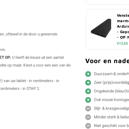
Venst
marme
Ardui
- Gepo
len, oftewel in de door u gewenste
- OP 
€13,65
 mm.
ET OP:
U heeft de keuze uit een aantal
Voor en nad
dte op maat. Kiest u voor een een van de
Duurzaam & onderho
) van uw tablet - in centimeters - in
Zeer (prijs)voordelig
entimeters - in STAP 2.
Ongekende (kleur)ti
Ook mooie homogen
Slijt- & krasgevoeli
Minder sterk & bela
Niet geschikt voor 