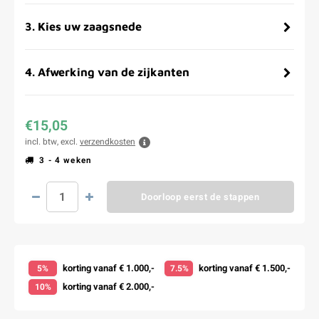
3
.
Kies uw zaagsnede
4
.
Afwerking van de zijkanten
€15,05
incl. btw, excl.
verzendkosten
3 - 4 weken
Doorloop eerst de stappen
korting vanaf € 1.000,-
korting vanaf € 1.500,-
5%
7.5%
korting vanaf € 2.000,-
10%