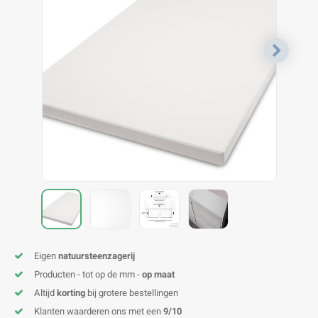
V
B
B
P
A
A
A
A
A
A
A
A
Eigen
natuursteenzagerij
Producten - tot op de mm -
op maat
Altijd
korting
bij grotere bestellingen
Klanten waarderen ons met een
9/10