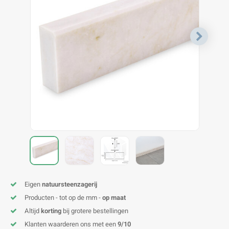
V
B
B
P
A
A
A
A
A
A
A
A
Eigen
natuursteenzagerij
Producten - tot op de mm -
op maat
Altijd
korting
bij grotere bestellingen
Klanten waarderen ons met een
9/10